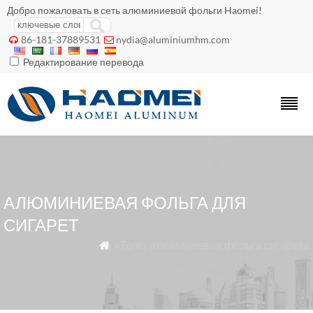
Добро пожаловать в сеть алюминиевой фольги Haomei!
86-181-37889531
nydia@aluminiumhm.com


Редактирование перевода
АЛЮМИНИЕВАЯ ФОЛЬГА ДЛЯ
СИГАРЕТ
»Теги» алюминиевая фольга сигарета
