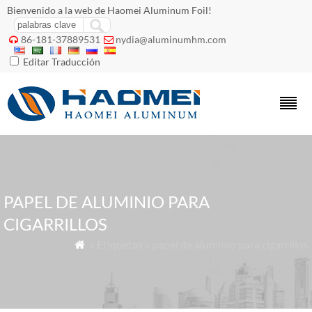
Bienvenido a la web de Haomei Aluminum Foil!
86-181-37889531
nydia@aluminumhm.com


Editar Traducción
PAPEL DE ALUMINIO PARA
CIGARRILLOS
» Etiquetas » papel de aluminio para cigarrillos
