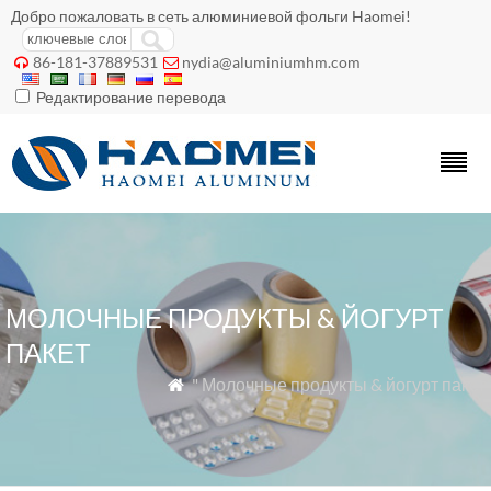
Добро пожаловать в сеть алюминиевой фольги Haomei!
86-181-37889531
nydia@aluminiumhm.com


Редактирование перевода
МОЛОЧНЫЕ ПРОДУКТЫ & ЙОГУРТ
ПАКЕТ
" Молочные продукты & йогурт пакет
