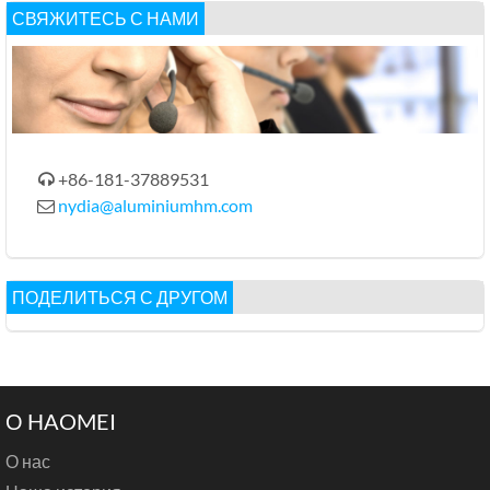
СВЯЖИТЕСЬ С НАМИ
+86-181-37889531

nydia@aluminiumhm.com

ПОДЕЛИТЬСЯ С ДРУГОМ
О HAOMEI
О нас