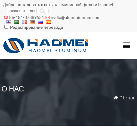
Добро пожаловать в сеть алюминиевой фольги Haomei!
86-181-37889531
nydia@aluminiumhm.com


Редактирование перевода
О НАС
" О нас
