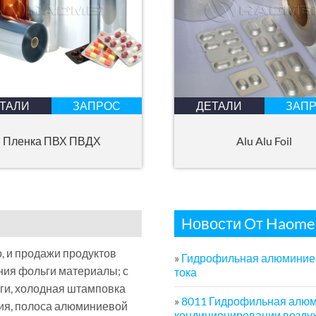
ТАЛИ
ЗАПРОС
ДЕТАЛИ
ЗАП
Пленка ПВХ ПВДХ
Alu Alu Foil
Новости От Haome
, и продажи продуктов
»
Гидрофильная алюминиев
ния фольги материалы; с
тока
и, холодная штамповка
»
8011 Гидрофильная алюм
ния, полоса алюминиевой
кондиционировании возду