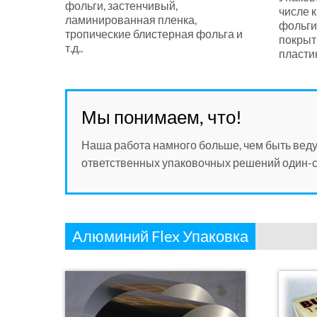
фольги, застенчивый,
числе 
ламинированная пленка,
фольги
тропические блистерная фольга и
покрыт
т.д..
пластик
Мы понимаем, что!
Наша работа намного больше, чем быть ве
ответственных упаковочных решений один-с
Алюминий Flex Упаковка