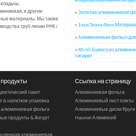
вкладыш,
иниевая, и другие
»
Золотая алюминиевая фо
чные материалы. Мы также
»
1xxx/3xxxx/8xxx Матери
водства труб линии PPR /
»
Алюминиевая фольга для 
»
40-65 Бумага из алюминие
сигарет
 продукты
Ссылка на страницу
евтический пакет
Алюминиевая фольга
е & напитков упаковка
Алюминиевый лист плиты
 алюминиевая фольга
Алюминиевые диски Круги
ые продукты & йогурт
Haomei Алюминий
шленная алюминиевая