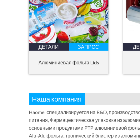
ДЕТАЛИ
ЗАПРОС
ДЕ
Алюминиевая фольга Lids
Наша компания
Haomei специализируется на R&D, производство
питания, Фармацевтическая упаковка из алюми
основными продуктами PTP алюминиевой фольг
Alu-Alu фольга, тропический блистер из алюми