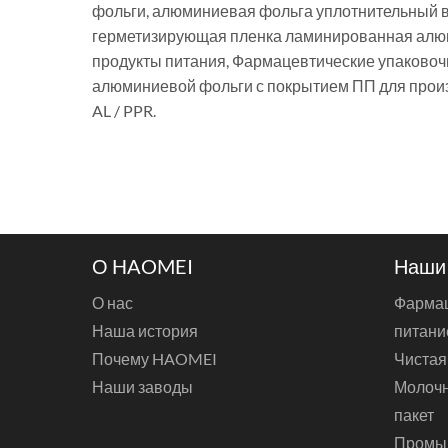
фольги, алюминиевая фольга уплотнительный 
герметизирующая пленка ламинированная алюм
продукты питания, Фармацевтические упаково
алюминиевой фольги с покрытием ПП для произ
AL / PPR.
О HAOMEI
Наши
О нас
Фармац
Наша история
питани
Почему HAOMEI
Чистая
Наши заводы
Молочн
пакет
Промы