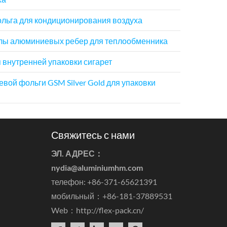
льга для кондиционирования воздуха
алы алюминиевых ребер для теплообменника
внутренней упаковки сигарет
вой фольги GSM Silver Gold для упаковки
Свяжитесь с нами
ЭЛ. АДРЕС：
nydia@aluminiumhm.com
телефон: +86-371-65621391
мобильный：+86-181-37889531
Web：
http://flex-pack.cn/