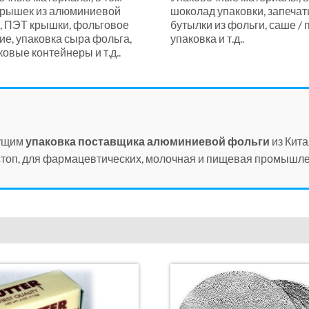
крышек из алюминиевой
шоколад упаковки, запеча
, ПЭТ крышки, фольговое
бутылки из фольги, саше / 
ие, упаковка сыра фольга,
упаковка и т.д..
овые контейнеры и т.д..
дущим
упаковка поставщика алюминиевой фольги
из Кита
топ, для фармацевтических, молочная и пищевая промышле