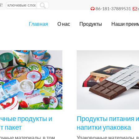
i!
86-181-37889531


Главная
О нас
Продукты
Наши преи
чные продукты и
Продукты питания 
т пакет
напитки упаковка
очные материалы, в том
Упаковочные материалы, 