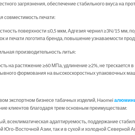
естного загрязнения, обеспечение стабильного вкуса на про
ая совместимость печати:
стность поверхности ≤0,5 мкм, Адгезия чернил ≥3N/15 мм, 
ок и печати логотипа бренда, повышение узнаваемости прод
ильная производительность литья:
сть на растяжение ≥60 МПа, удлинение ≥2%, не трескается 
ывного формования на высокоскоростных упаковочных маш
вом экспортном бизнесе табачных изделий, Haomei
алюмини
ние клиентов благодаря трем основным преимуществам:
ый, всеклиматическая адаптируемость, поддержание стабиль
й Юго-Восточной Азии, так и в сухой и холодной Северной А