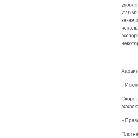
удовле
72 г/м
заказч
исполь
экспор
некото
Характ
– Искл
Скорост
эффект
– Прев
Плотна