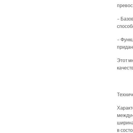
превос
– Базо
способ
– Функ
придан
Этот м
качеств
Технич
Характ
междун
ширина
в сост