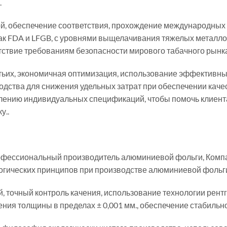
.
ой, обеспечение соответствия, прохождение международных
как FDA и LFGB, с уровнями выщелачивания тяжелых металл
тствие требованиям безопасности мирового табачного рынка
етьих, экономичная оптимизация, использование эффективн
одства для снижения удельных затрат при обеспечении качес
лению индивидуальных спецификаций, чтобы помочь клиента
у..
офессиональный производитель алюминиевой фольги, Комп
огических принципов при производстве алюминиевой фольги
, точный контроль качения, использование технологии рент
ения толщины в пределах ± 0,001 мм., обеспечение стабильн