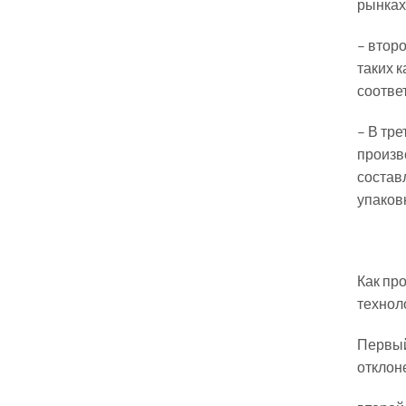
рынках
– втор
таких 
соотве
– В тр
произв
состав
упаковк
Как пр
технол
Первый
отклон