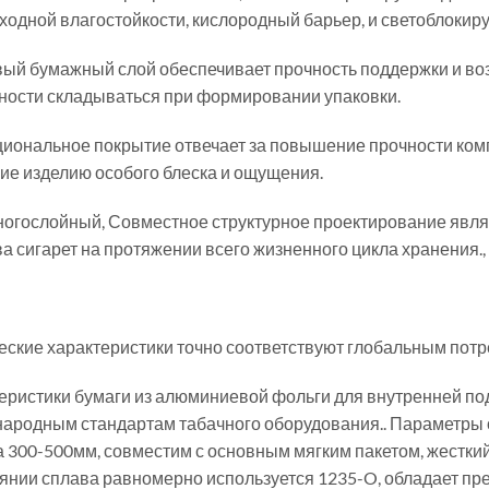
ходной влагостойкости, кислородный барьер, и светоблокир
вый бумажный слой обеспечивает прочность поддержки и воз
ности складываться при формировании упаковки.
циональное покрытие отвечает за повышение прочности комп
ие изделию особого блеска и ощущения.
ногослойный, Совместное структурное проектирование явля
а сигарет на протяжении всего жизненного цикла хранения., 
еские характеристики точно соответствуют глобальным пот
еристики бумаги из алюминиевой фольги для внутренней под
ародным стандартам табачного оборудования.. Параметры о
 300-500мм, совместим с основным мягким пакетом, жесткий
оянии сплава равномерно используется 1235-O, обладает п