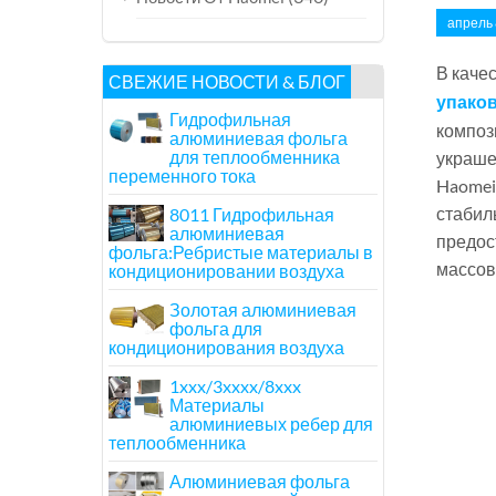
апрель 
В каче
СВЕЖИЕ НОВОСТИ & БЛОГ
упаков
Гидрофильная
композ
алюминиевая фольга
для теплообменника
украше
переменного тока
Haomei
стабил
8011 Гидрофильная
алюминиевая
предос
фольга:Ребристые материалы в
массов
кондиционировании воздуха
Золотая алюминиевая
фольга для
кондиционирования воздуха
1xxx/3xxxx/8xxx
Материалы
алюминиевых ребер для
теплообменника
Алюминиевая фольга