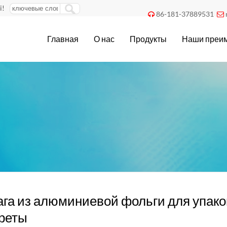
i!
86-181-37889531


Главная
О нас
Продукты
Наши преи
га из алюминиевой фольги для упако
реты