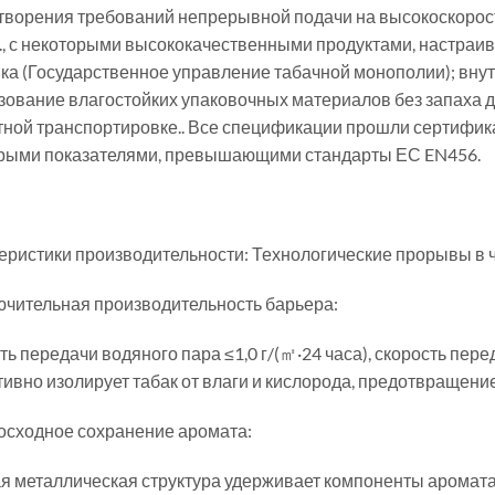
творения требований непрерывной подачи на высокоскорост
2., с некоторыми высококачественными продуктами, настраи
ика (Государственное управление табачной монополии); вну
зование влагостойких упаковочных материалов без запаха д
тной транспортировке.. Все спецификации прошли сертифика
рыми показателями, превышающими стандарты ЕС EN456.
еристики производительности: Технологические прорывы в 
ючительная производительность барьера:
ь передачи водяного пара ≤1,0 г/(㎡·24 часа), скорость перед
ивно изолирует табак от влаги и кислорода, предотвращение
осходное сохранение аромата:
я металлическая структура удерживает компоненты аромата