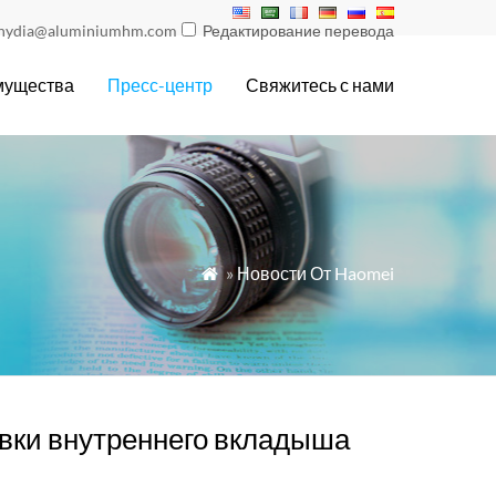
nydia@aluminiumhm.com
Редактирование перевода
мущества
Пресс-центр
Свяжитесь с нами
»
Новости От Haomei

вки внутреннего вкладыша