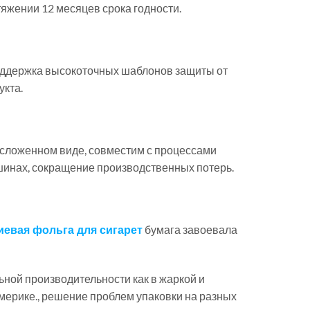
тяжении 12 месяцев срока годности.
поддержка высокоточных шаблонов защиты от
укта.
в сложенном виде, совместим с процессами
инах, сокращение производственных потерь.
бумага завоевала
евая фольга для сигарет
ной производительности как в жаркой и
мерике., решение проблем упаковки на разных