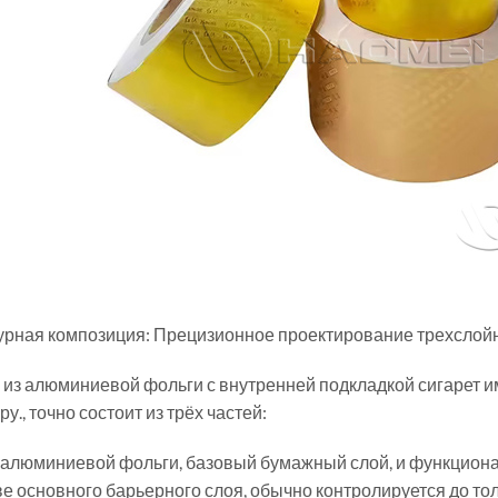
урная композиция: Прецизионное проектирование трехслой
 из алюминиевой фольги с внутренней подкладкой сигарет
ру., точно состоит из трёх частей:
 алюминиевой фольги, базовый бумажный слой, и функциона
ве основного барьерного слоя, обычно контролируется до то