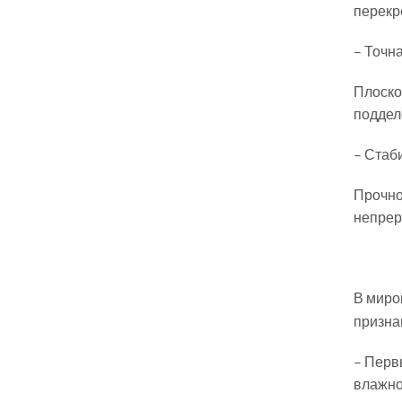
перекр
– Точн
Плоско
поддел
– Стаб
Прочно
непрер
В миро
призна
– Перв
влажно