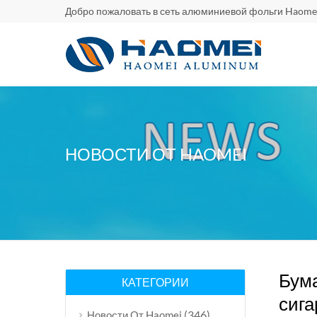
Добро пожаловать в сеть алюминиевой фольги Haome
НОВОСТИ ОТ HAOMEI
Бума
КАТЕГОРИИ
сига
(346)
Новости От Haomei