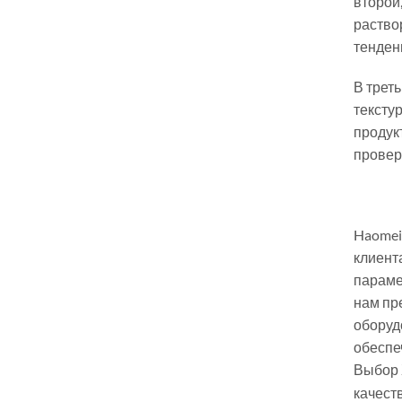
второй
раство
тенден
В трет
тексту
продук
провер
Haomei
клиент
параме
нам пр
оборуд
обеспе
Выбор
качест