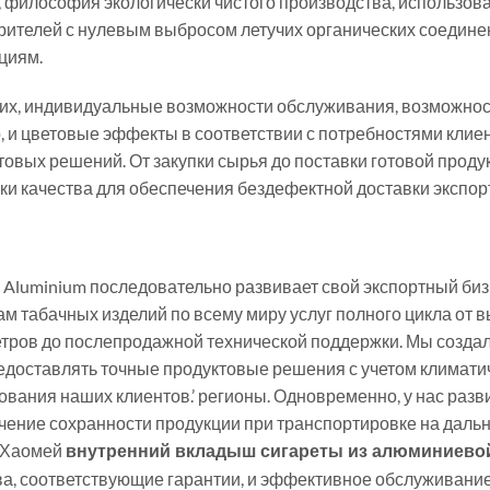
, философия экологически чистого производства, использо
рителей с нулевым выбросом летучих органических соедине
циям.
ьих, индивидуальные возможности обслуживания, возможнос
р, и цветовые эффекты в соответствии с потребностями кл
товых решений. От закупки сырья до поставки готовой проду
ки качества для обеспечения бездефектной доставки экспор
 Aluminium последовательно развивает свой экспортный би
ам табачных изделий по всему миру услуг полного цикла от 
тров до послепродажной технической поддержки. Мы создали
едоставлять точные продуктовые решения с учетом климати
ования наших клиентов.’ регионы. Одновременно, у нас разви
чение сохранности продукции при транспортировке на дальн
 Хаомей
внутренний вкладыш сигареты из алюминиевой
ва, соответствующие гарантии, и эффективное обслуживани