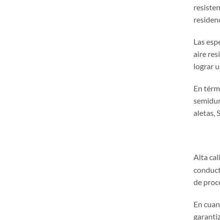
resiste
residen
Las esp
aire re
lograr 
En térm
semidur
aletas, 
Alta ca
conduct
de proc
En cuan
garanti