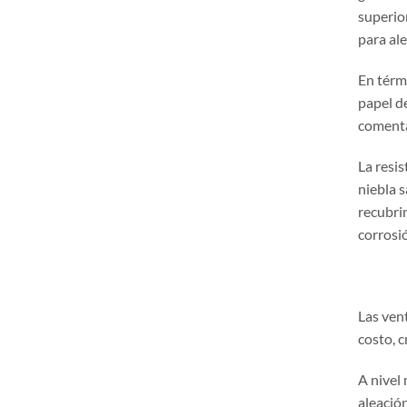
superio
para al
En térm
papel d
comenta
La resis
niebla 
recubrim
corrosi
Las vent
costo, c
A nivel
aleación