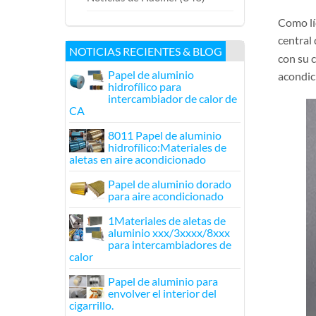
Como lí
central 
NOTICIAS RECIENTES & BLOG
con su 
Papel de aluminio
acondic
hidrofílico para
intercambiador de calor de
CA
8011 Papel de aluminio
hidrofílico:Materiales de
aletas en aire acondicionado
Papel de aluminio dorado
para aire acondicionado
1Materiales de aletas de
aluminio xxx/3xxxx/8xxx
para intercambiadores de
calor
Papel de aluminio para
envolver el interior del
cigarrillo.