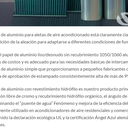
 de aluminio para aletas de aire acondicionado está claramente clas
ción de la aleación para adaptarse a diferentes condiciones de fu
l papel de aluminio liso/desnudo sin recubrimiento 1050/1060 al
s de costos y es adecuado para las necesidades básicas de intercam
l de aluminio simple que proporcionamos a pequeños fabricantes de
a de aprobación de estampado consistentemente alta de más de 9
l de aluminio con revestimiento hidrófilo es nuestro producto pr
ión libre de cromo y recubrimiento hidrófilo orgánico, el ángulo d
iminando el “puente de agua” Fenómeno y mejora de la eficiencia d
ente utilizado en acondicionadores de aire residenciales y comerci
ido la declaración ecológica UL y la certificación Ángel Azul ale
es.