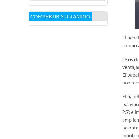
COMPARTIR A UN AMIGO
El papel
composi
Usos de
ventaja
El pape
una tas
El pape
pasivac
25°, el
ampliam
ha obten
monton