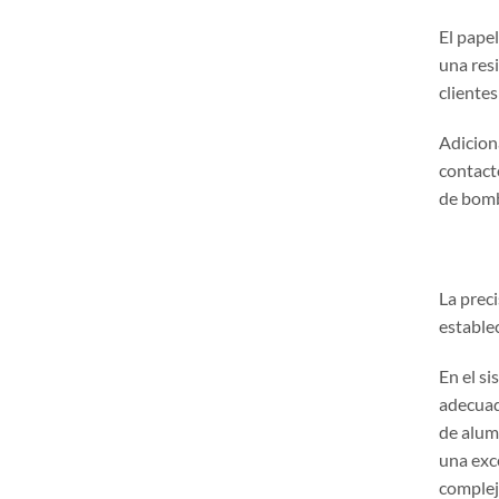
El pape
una res
clientes
Adicion
contact
de bomb
La preci
establec
En el s
adecuad
de alum
una exc
complej