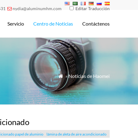
531
nydia@aluminumhm.com
Editar Traducción

Servicio
Centro de Noticias
Contáctenos
»
Noticias de Haomei

dicionado
dicionado papel de aluminio
lámina de aleta de aire acondicionado