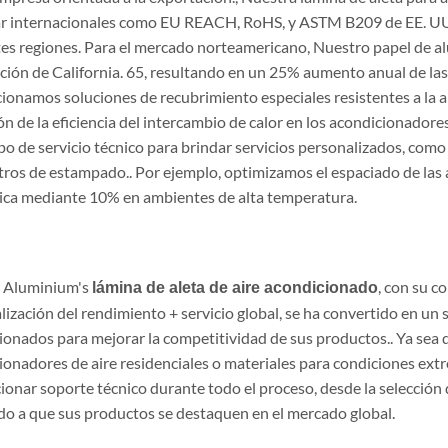
r internacionales como EU REACH, RoHS, y ASTM B209 de EE. UU., 
tes regiones. Para el mercado norteamericano, Nuestro papel de a
ción de California. 65, resultando en un 25% aumento anual de las
ionamos soluciones de recubrimiento especiales resistentes a la ar
n de la eficiencia del intercambio de calor en los acondicionadore
o de servicio técnico para brindar servicios personalizados, como 
os de estampado.. Por ejemplo, optimizamos el espaciado de las ale
ica mediante 10% en ambientes de alta temperatura.
 Aluminium's
, con su c
lámina de aleta de aire acondicionado
ización del rendimiento + servicio global, se ha convertido en un s
ionados para mejorar la competitividad de sus productos.. Ya sea 
ionadores de aire residenciales o materiales para condiciones ext
ionar soporte técnico durante todo el proceso, desde la selección 
o a que sus productos se destaquen en el mercado global.