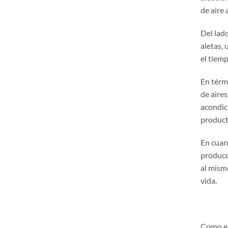
de aire 
Del lad
aletas,
el tiemp
En térmi
de aire
acondici
producto
En cuan
producc
al mism
vida.
Como em