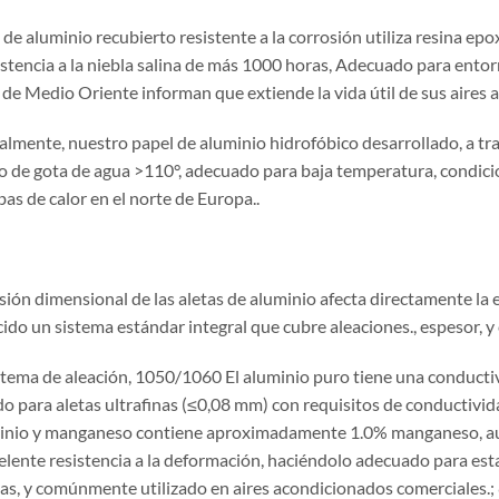
l de aluminio recubierto resistente a la corrosión utiliza resina 
istencia a la niebla salina de más 1000 horas, Adecuado para entor
 de Medio Oriente informan que extiende la vida útil de sus aires 
almente, nuestro papel de aluminio hidrofóbico desarrollado, a tra
o de gota de agua >110°, adecuado para baja temperatura, condicio
as de calor en el norte de Europa..
sión dimensional de las aletas de aluminio afecta directamente la 
ido un sistema estándar integral que cubre aleaciones., espesor, y
istema de aleación, 1050/1060 El aluminio puro tiene una conducti
o para aletas ultrafinas (≤0,08 mm) con requisitos de conductivi
inio y manganeso contiene aproximadamente 1.0% manganeso, au
elente resistencia a la deformación, haciéndolo adecuado para est
as, y comúnmente utilizado en aires acondicionados comerciales.;