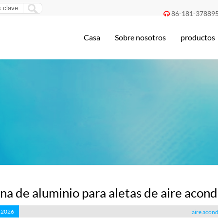
86-181-37889

Casa
Sobre nosotros
productos
na de aluminio para aletas de aire acon
, 2026
aire acon