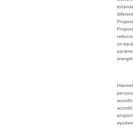
estánda
diferen
Proposi
Proporc
reducció
un equip
parámetr
energét
Haomei
personal
acondic
acondic
proporc
ayudand