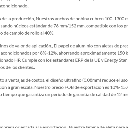
acondicionado..
o de la producción, Nuestros anchos de bobina cubren 100-1300 mm
 usando núcleos estándar de 76 mm/152 mm, compatible con los pr
o de cambio de rollo al 40%.
nos de valor de aplicación., El papel de aluminio con aletas de prec
s acondicionados por 8%-12%, ahorrando aproximadamente 150 kWh
onado HP. Cumple con los estándares ERP de la UE y Energy Star de 
s de los clientes..
to a ventajas de costos, el diseño ultrafino (0.08mm) reduce el u
ión a gran escala, Nuestro precio FOB de exportación es 10%-15% i
o tiempo que garantiza un período de garantía de calidad de 12 mes
presa orientada a la exportación., Nuestra lámina de aleta para a