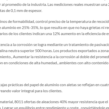
r al promedio de la industria. Las mediciones reales muestran una 
etas de 0,1 mm de espesor.
inos de formabilidad, control preciso de la temperatura de recoci
e aluminio en 25%-35%, lo que resulta en que no haya grietas ni r
rios de los clientes indican una 12% aumento en la eficiencia de 
tencia a la corrosión se logra mediante un tratamiento de pasivaci
salina neutra superior 500 horas. Los productos exportados a zonas
iento., Aumentar la resistencia a la corrosión al doble del promed
ón en condiciones de alta humedad., ambientes con alto contenido 
ajas prácticas del papel de aluminio con aletas se reflejan en cuatr
reando valor integral para los clientes.
 material, 8011 ofertas de aleaciones 40% mayor resistencia que 
, Lograr un equilibrio entre rendimiento y coste., convirtiéndolo e