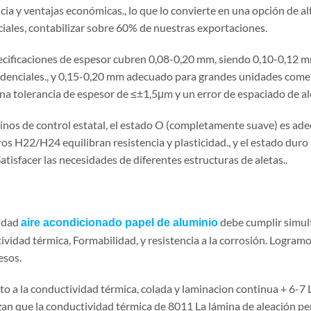
ncia y ventajas económicas., lo que lo convierte en una opción de 
ciales, contabilizar sobre 60% de nuestras exportaciones.
ecificaciones de espesor cubren 0,08-0,20 mm, siendo 0,10-0,12 mm
sidenciales., y 0,15-0,20 mm adecuado para grandes unidades comer
una tolerancia de espesor de ≤±1,5μm y un error de espaciado de a
inos de control estatal, el estado O (completamente suave) es a
os H22/H24 equilibran resistencia y plasticidad., y el estado dur
Satisfacer las necesidades de diferentes estructuras de aletas..
lidad
debe cumplir simul
aire acondicionado papel de aluminio
ividad térmica, Formabilidad, y resistencia a la corrosión. Logram
esos.
to a la conductividad térmica, colada y laminacion continua + 6-7 
zan que la conductividad térmica de 8011 La lámina de aleación