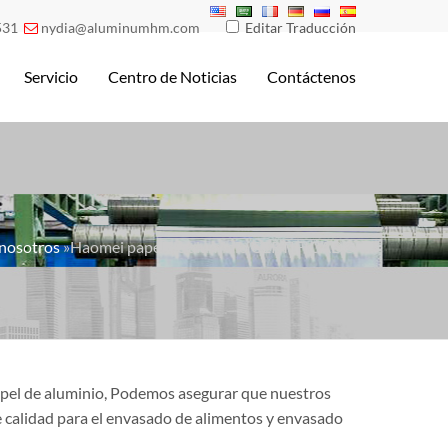
531
nydia@aluminumhm.com
Editar Traducción

Servicio
Centro de Noticias
Contáctenos
nosotros
»Haomei papel de aluminio CERTIFICADO
papel de aluminio, Podemos asegurar que nuestros
e calidad para el envasado de alimentos y envasado