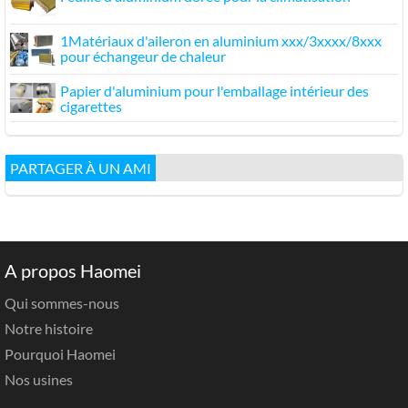
1Matériaux d'aileron en aluminium xxx/3xxxx/8xxx
pour échangeur de chaleur
Papier d'aluminium pour l'emballage intérieur des
cigarettes
PARTAGER À UN AMI
A propos Haomei
Qui sommes-nous
Notre histoire
Pourquoi Haomei
Nos usines