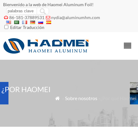
Bienvenido a la web de Haomei Aluminum Foil!
86-181-37889531
nydia@aluminumhm.com


Editar Traducción
¿POR HAOMEI
»
Sobre nosotros
»¿Por qué Haomei
