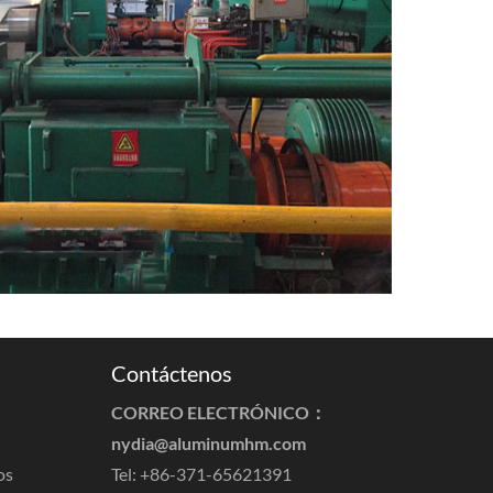
Contáctenos
CORREO ELECTRÓNICO：
nydia@aluminumhm.com
os
Tel: +86-371-65621391