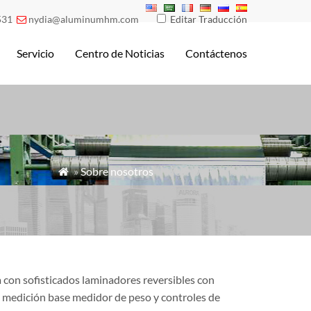
531
nydia@aluminumhm.com
Editar Traducción

Servicio
Centro de Noticias
Contáctenos
»
Sobre nosotros
»Nuestros Fábricas

 con sofisticados laminadores reversibles con
/ medición base medidor de peso y controles de