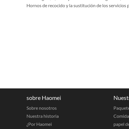
Hornos de recocido y la sustitución de los servicios p
sobre Haomei
Nuest
Sobre nosotros
Paquete
Nuestra historia
Comida 
¿Por Haomei
papel d