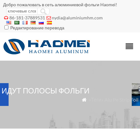
Добро пожаловать в сеть алюминиевой фольги Haomei!
86-181-37889531
nydia@aluminiumhm.com


Редактирование перевода
ИДУТ ПОЛОСЫ ФОЛЬГИ
»Теги» Alu Pe Strip Foil
