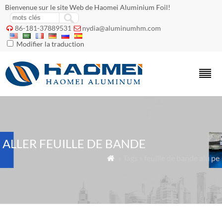
Bienvenue sur le site Web de Haomei Aluminium Foil!
86-181-37889531
nydia@aluminumhm.com


Modifier la traduction
ALLER FEUILLE DE BANDE
» Tags » feuille de bande alu pe
