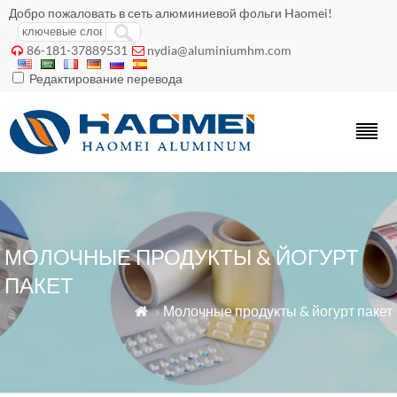
Добро пожаловать в сеть алюминиевой фольги Haomei!
86-181-37889531
nydia@aluminiumhm.com


Редактирование перевода
МОЛОЧНЫЕ ПРОДУКТЫ & ЙОГУРТ
ПАКЕТ
»
Молочные продукты & йогурт пакет
