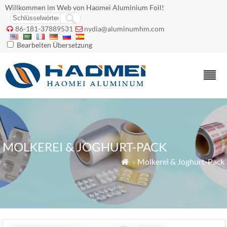
Willkommen im Web von Haomei Aluminium Foil!
86-181-37889531
nydia@aluminumhm.com


Bearbeiten Übersetzung
MOLKEREI & JOGHURT-PACK
»
Molkerei & Joghurt-Pack
