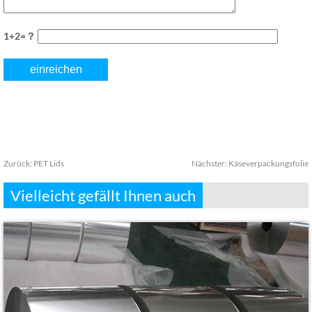
1+2=？
Zurück:
PET Lids
Nächster:
Käseverpackungsfolie
Vielleicht gefällt Ihnen auch