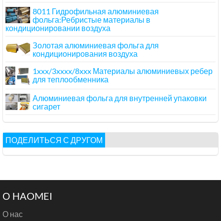
8011 Гидрофильная алюминиевая
фольга:Ребристые материалы в
кондиционировании воздуха
Золотая алюминиевая фольга для
кондиционирования воздуха
1xxx/3xxxx/8xxx Материалы алюминиевых ребер
для теплообменника
Алюминиевая фольга для внутренней упаковки
сигарет
ПОДЕЛИТЬСЯ С ДРУГОМ
О HAOMEI
О нас