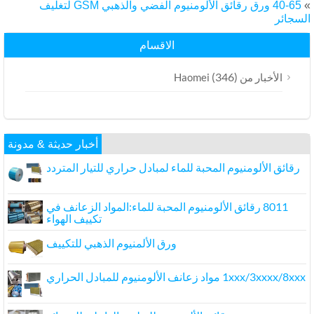
40-65 ورق رقائق الألومنيوم الفضي والذهبي GSM لتغليف
لسجائر
الاقسام
(346)
الأخبار من Haomei
أخبار حديثة & مدونة
رقائق الألومنيوم المحبة للماء لمبادل حراري للتيار المتردد
8011 رقائق الألومنيوم المحبة للماء:المواد الزعانف في
تكييف الهواء
ورق الألمنيوم الذهبي للتكييف
1xxx/3xxxx/8xxx مواد زعانف الألومنيوم للمبادل الحراري