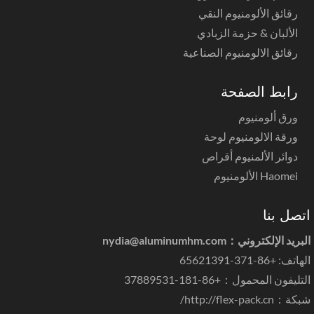
رقائق الألومنيوم النقي
الألبان & حزمة الزبادي
رقائق الالومنيوم الصناعية
رابط الصفحة
ورق ألومنيوم
ورقة الالومنيوم لوحة
دوائر الألمنيوم أقراص
Haomei الألومنيوم
تصل بنا
بريد الإلكتروني：
nydia@aluminumhm.com
اتف: +86-371-65621391
تليفون المحمول：+86-181-37889531
بكة：
http://flex-pack.cn/