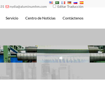
531
nydia@aluminumhm.com
Editar Traducción

Servicio
Centro de Noticias
Contáctenos
»SitebeMap
