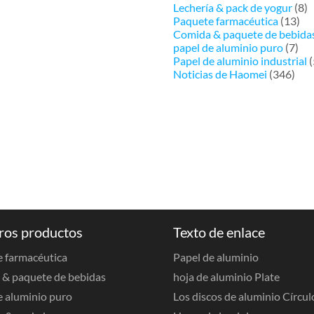
Lechería & pack de yogur
(8)
Paquete farmacéutica
(13)
Comida & paquete de bebida
papel de aluminio puro
(7)
Papel de aluminio industrial
(
Noticias de Haomei
(346)
ros productos
Texto de enlace
 farmacéutica
Papel de aluminio
& paquete de bebidas
hoja de aluminio Plate
e aluminio puro
Los discos de aluminio Círcul