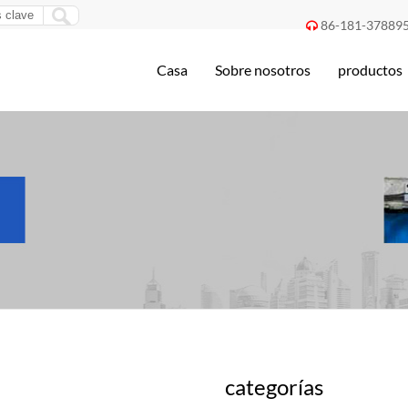
86-181-37889

Casa
Sobre nosotros
productos
categorías