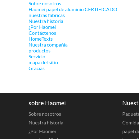
Sobre nosotros
Haomei papel de aluminio CERTIFICADO
nuestras fábricas
Nuestra historia
¿Por Haomei
Contáctenos
HomeTexts
Nuestra compañía
productos
Servicio
mapa del sitio
Gracias
sobre Haomei
Nuest
Sobre nosotros
Paquete
Nuestra historia
Comida 
¿Por Haomei
papel d