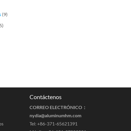
s
(9)
5)
Contáctenos
CORREO ELECTRÓNICO：
nydia@aluminumhm.com
os
Tel: +86-371-65621391