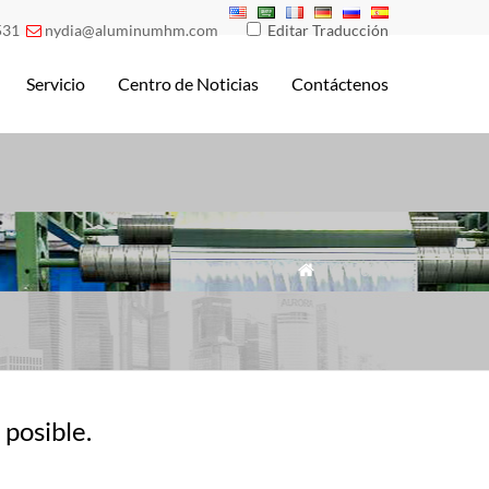
531
nydia@aluminumhm.com
Editar Traducción

Servicio
Centro de Noticias
Contáctenos
" Gracias

posible.