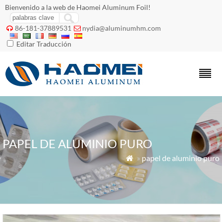
Bienvenido a la web de Haomei Aluminum Foil!
86-181-37889531
nydia@aluminumhm.com


Editar Traducción
PAPEL DE ALUMINIO PURO
»
papel de aluminio puro
