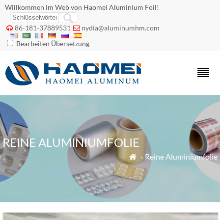
Willkommen im Web von Haomei Aluminium Foil!
86-181-37889531
nydia@aluminumhm.com


Bearbeiten Übersetzung
REINE ALUMINIUMFOLIE
»
Reine Aluminiumfolie
