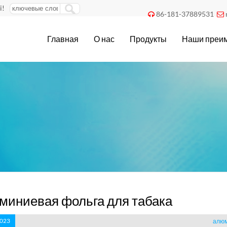
i!
86-181-37889531


Главная
О нас
Продукты
Наши преи
иниевая фольга для табака
2023
алюм