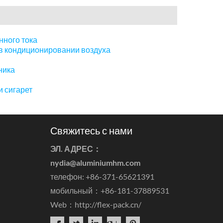
ного тока
в кондиционировании воздуха
ника
и сигарет
Свяжитесь с нами
ЭЛ. АДРЕС：
nydia@aluminiumhm.com
телефон: +86-371-65621391
мобильный：+86-181-37889531
Web：
http://flex-pack.cn/