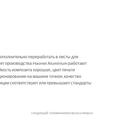
дополнительно переработать в листы для
рет производства Haomei Aluminium работают
кость композита хорошая., цвет печати
иционирование на машине точное, качество
дукции соответствуют или превышают стандарты
следующий:
Алюминиевая фольга микрон