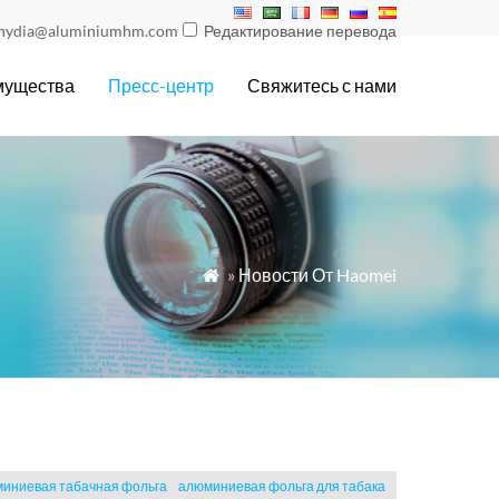
nydia@aluminiumhm.com
Редактирование перевода
мущества
Пресс-центр
Свяжитесь с нами
»
Новости От Haomei

иниевая табачная фольга
алюминиевая фольга для табака