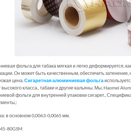
иевая фольга для табака мягкая и легко деформируется, как
ации. Он может быть качественным, обеспечить затенение, н
низкая цена.
Сигаретная алюминиевая фольга
используетс
 высокого класса., табаки и другие кальяны. Мы, Haomei Alu
иевой фольги для внутренней упаковки сигарет., Специфик
лиенты,:
а: в основном 0,0063-0,0065 мм.
 45-80GSM