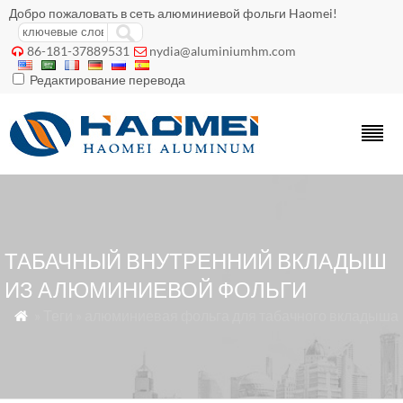
Добро пожаловать в сеть алюминиевой фольги Haomei!
86-181-37889531
nydia@aluminiumhm.com


Редактирование перевода
ТАБАЧНЫЙ ВНУТРЕННИЙ ВКЛАДЫШ
ИЗ АЛЮМИНИЕВОЙ ФОЛЬГИ
» Теги » алюминиевая фольга для табачного вкладыша
