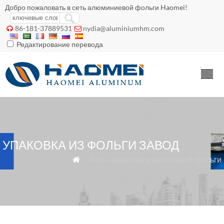
Добро пожаловать в сеть алюминиевой фольги Haomei!
86-181-37889531
nydia@aluminiumhm.com


Редактирование перевода
УПАКОВКА ИЗ ФОЛЬГИ ЗАВОД
» Теги » фабрика упаковочной фольги
