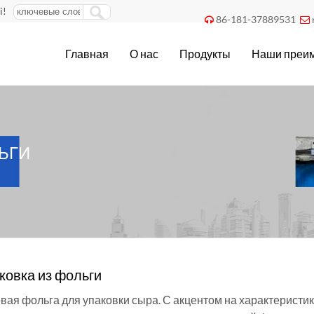
i!
86-181-37889531


Главная
О нас
Продукты
Наши преи
ЬГИ
ковка из фольги
ая фольга для упаковки сыра. С акцентом на характеристики