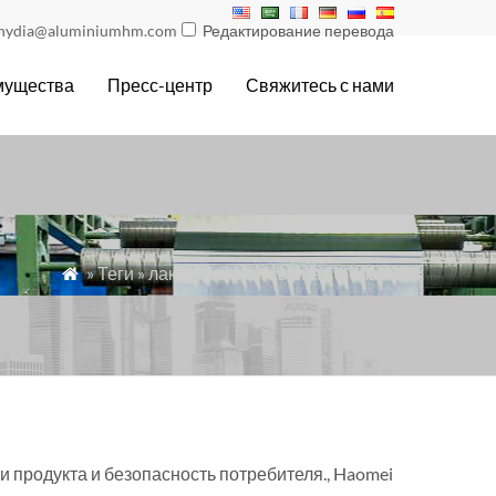
nydia@aluminiumhm.com
Редактирование перевода
мущества
Пресс-центр
Свяжитесь с нами
» Теги » лакированная сырная фольга

 продукта и безопасность потребителя., Haomei