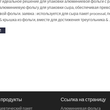
т идеальное решение для упаковки алюминиевой фольги с 
 алюминиевую фольгу для упаковки сыра, обеспечивая пре
й фольги. заявка : используется для сыра пакет processal, 
& крышка из фольги, вместе для достижения треугольника &
И
 продукты
Ссылка на страницу
евтический пакет
Алюминиевая фольга