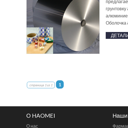
предлагае
грунтовку
алюминиево
Оболочка 
ДЕТАЛ
1
страница 1 из 1
О HAOMEI
Наши
О нас
Фармац