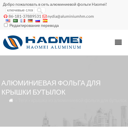
Добро пожаловать в сеть алюминиевой фольги Haomei!
86-181-37889531
nydia@aluminiumhm.com


Редактирование перевода
АЛЮМИНИЕВАЯ ФОЛЬГА ДЛЯ
КРЫШКИ БУТЫЛОК
» Теги » крышка из алюминиевой фольги для бутылок
