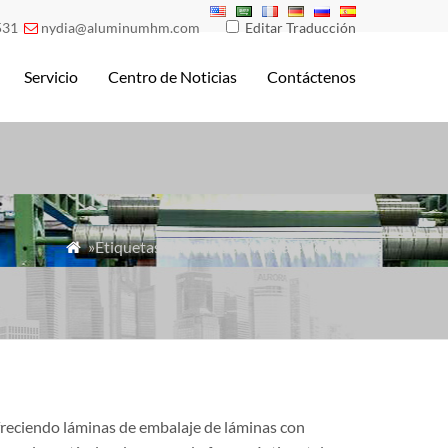
531
nydia@aluminumhm.com
Editar Traducción

Servicio
Centro de Noticias
Contáctenos
»Etiquetas» lámina de embalaje de tiras

reciendo láminas de embalaje de láminas con