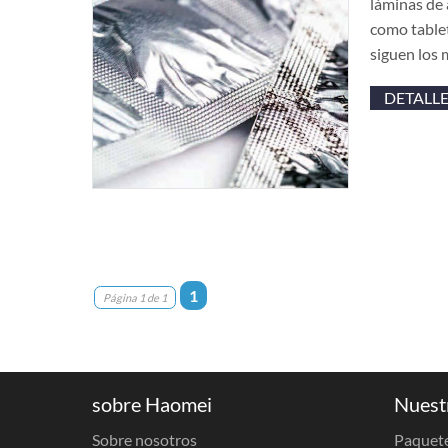
láminas de 
como tablet
siguen los 
DETALLE
1
Página 1 de 1
sobre Haomei
Nuest
Sobre nosotros
Paquete