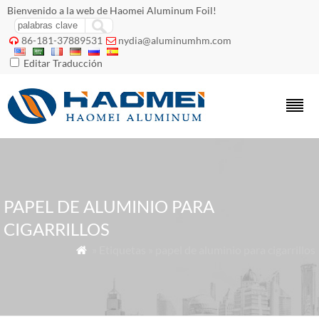
Bienvenido a la web de Haomei Aluminum Foil!
86-181-37889531
nydia@aluminumhm.com


Editar Traducción
PAPEL DE ALUMINIO PARA
CIGARRILLOS
» Etiquetas » papel de aluminio para cigarrillos
