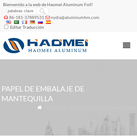
Bienvenido a la web de Haomei Aluminum Foil!
86-181-37889531
nydia@aluminumhm.com


Editar Traducción
PAPEL DE EMBALAJE DE
MANTEQUILLA
»Etiquetas» lámina de embalaje mantequilla
