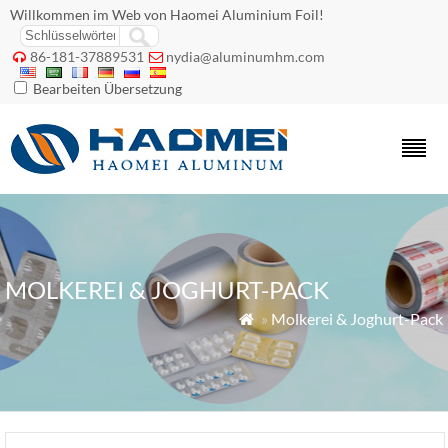
Willkommen im Web von Haomei Aluminium Foil!
86-181-37889531
nydia@aluminumhm.com


Bearbeiten Übersetzung
MOLKEREI & JOGHURT-PACK
»
Molkerei & Joghurt-Pack
