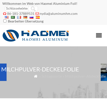
Willkommen im Web von Haomei Aluminium Foil!
86-181-37889531
nydia@aluminumhm.com


Bearbeiten Übersetzung
MILCHPULVER-DECKELFOLIE
» Schlagworte » Milchpulver-Abdeckfolie
