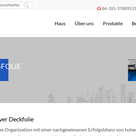
86-181-3788953

Haus
Über uns
Produkte
B
FOLIE
ver Deckfolie
ine Organisation mit einer nachgewiesenen Erfolgsbilanz von hoh