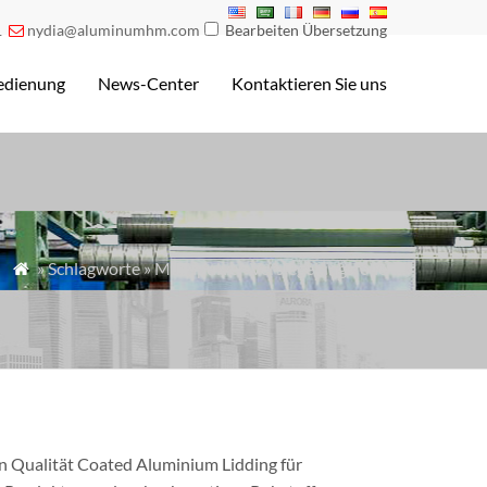
1
nydia@aluminumhm.com
Bearbeiten Übersetzung

edienung
News-Center
Kontaktieren Sie uns
» Schlagworte » Milchpulver-Versiegelungsfolie

en Qualität Coated Aluminium Lidding für