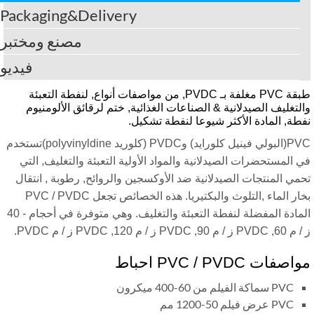
Packaging&Delivery
مصنع ومختبر
فيديو
طبقة PVC مغلفة بـ PVDC, من مواصفات أنواع, لنفطة التعبئة
لتغليف الصيدلانية & الصناعات الغذائية, ختم لرقائق الألومنيوم
طة, المادة الأكثر شيوعا لنفطة تشكيل.
PVC(البولي فينيل كلورايد) وPVDC (كلوريد polyvinyldine)تستخدم
 المستحضرات الصيدلانية والمواد الأولية التعبئة والتغليف, التي
مي المنتجات الصيدلانية ضد الأوكسجين والروائح, رطوبة , انتقال
بخار الماء ,التلوث والبكتيريا. هذه الخصائص تجعل PVC / PVDC
المادة المفضلة لنفطة التعبئة والتغليف. وهي متوفرة في أحجام - 40
PVDC ,90 ز / م PVDC ,120 ز / م PVDC.
فات PVC / PVDC احباط
PVC سماكة الفيلم من 60-400 ميكرون
PVC عرض فيلم 50-1200 مم