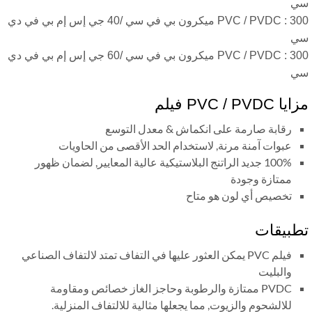
ي
PVC / PVDC : 300 ميكرون بي في سي /40 جي إس إم بي في دي
ي
PVC / PVDC : 300 ميكرون بي في سي /60 جي إس إم بي في دي
ي
PVC / PVDC فيلم
رقابة صارمة على انكماش & معدل التوسع
عبوات آمنة مرنة, لاستخدام الحد الأقصى من الحاويات
100% جديد الراتنج البلاستيكية عالية المعايير, لضمان ظهور
ممتازة وجودة
تخصيص أي لون هو متاح
بيقات
فيلم PVC يمكن العثور عليها في التفاف تمتد لالتفاف الصناعي
والبليت
PVDC ممتازة والرطوبة وحاجز الغاز خصائص ومقاومة
للالشحوم والزيوت, مما يجعلها مثالية للالتفاف المنزلية.