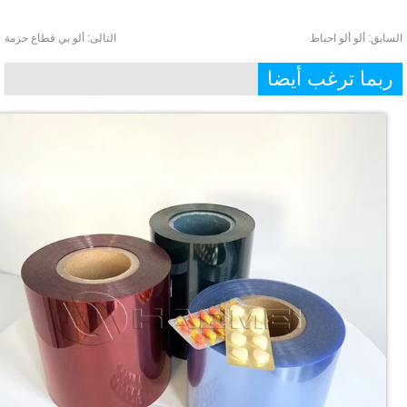
ابق:
ألو ألو احباط
التالى:
ألو بي قطاع حزمة
بما ترغب أيضا