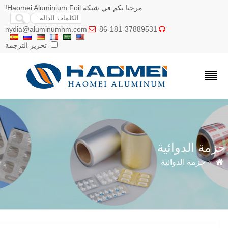
مرحبا بكم في شبكة Haomei Aluminium Foil!
nydia@aluminumhm.com
86-181-37889531


تحرير الترجمة
مة الدوائية
»
حزمة الدوائية