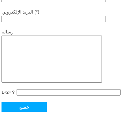
البريد الإلكتروني (*)
رسالة
1+2=？