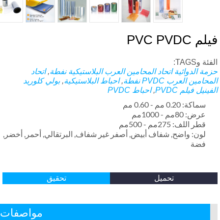
م PVC PVDC
ة وTAGS:
مة الدوائية
اتحاد المحامين العرب البلاستيكية نفطة
,
اتحاد
حامين العرب PVDC نفطة
,
احباط البلاستيكية
,
بولي كلوريد
ينيل فيلم PVDC
,
احباط PVDC
سماكة: 0.20 مم - 0.60 مم
عرض: 80مم - 1000مم
قطر اللف: 275مم - 500مم
لون: واضح, شفاف أبيض, أصفر غير شفاف, البرتقالي, أحمر, أخضر,
فضة
تحميل
تحقيق
مواصفات