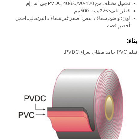
تحميل مختلف من PVDC, 40/60/90/120 جي إس إم
قطر اللف: 275مم – 500مم
لون: واضح, شفاف أبيض, أصفر غير شفاف, البرتقالي, أحمر,
أخضر, فضة
اء:
مد مطلي بغراء PVDC.