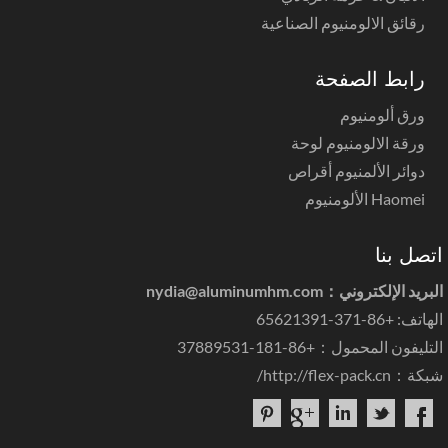
رقائق الالومنيوم الصناعية
رابط الصفحة
ورق ألومنيوم
ورقة الالومنيوم لوحة
دوائر الألمنيوم أقراص
Haomei الألومنيوم
صل بنا
بريد الإلكتروني：
nydia@aluminumhm.com
ف: +86-371-65621391
ليفون المحمول：+86-181-37889531
كة：
http://flex-pack.cn/