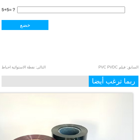
5+5=？
ابق:
فيلم PVC PVDC
التالى:
نفطة الاستوائية احباط
بما ترغب أيضا