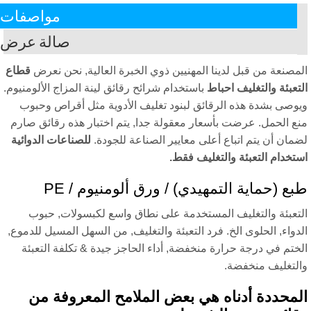
مواصفات
صالة عرض
مصنعة من قبل لدينا المهنيين ذوي الخبرة العالية, نحن نعرض
قطاع
تعبئة والتغليف احباط
باستخدام شرائح رقائق لينة المزاج الألومنيوم.
وصى بشدة هذه الرقائق لبنود تغليف الأدوية مثل أقراص وحبوب
ع الحمل. عرضت بأسعار معقولة جدا, يتم اختبار هذه رقائق صارم
مان أن يتم اتباع أعلى معايير الصناعة للجودة.
للصناعات الدوائية
تخدام التعبئة والتغليف فقط.
ع (حماية التمهيدي) / ورق ألومنيوم / PE
تعبئة والتغليف المستخدمة على نطاق واسع لكبسولات, حبوب
دواء, الحلوى الخ. فرد التعبئة والتغليف, من السهل المسيل للدموع,
ختم في درجة حرارة منخفضة, أداء الحاجز جيدة & تكلفة التعبئة
لتغليف منخفضة.
محددة أدناه هي بعض الملامح المعروفة من