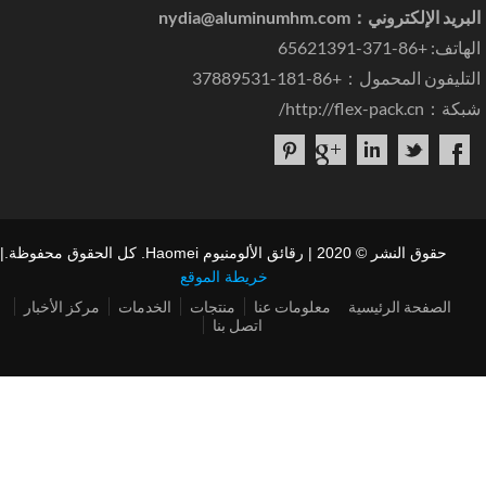
بريد الإلكتروني：
nydia@aluminumhm.com
ف: +86-371-65621391
ليفون المحمول：+86-181-37889531
كة：
http://flex-pack.cn/
حقوق النشر © 2020 | رقائق الألومنيوم Haomei. كل الحقوق محفوظة.|
خريطة الموقع
الصفحة الرئيسية
معلومات عنا
منتجات
الخدمات
مركز الأخبار
اتصل بنا