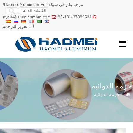
مرحبا بكم في شبكة Haomei Aluminium Foil!
nydia@aluminumhm.com
86-181-37889531


تحرير الترجمة
مة الدوائية
»
حزمة الدوائية