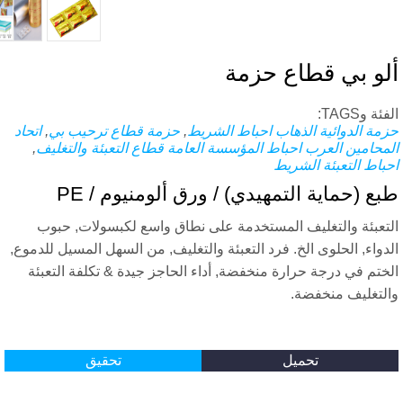
لو بي قطاع حزمة
ة وTAGS:
مة الدوائية
الذهاب احباط الشريط
,
حزمة قطاع ترحيب بي
,
اتحاد
محامين العرب احباط المؤسسة العامة قطاع التعبئة والتغليف
,
باط التعبئة الشريط
ع (حماية التمهيدي) / ورق ألومنيوم / PE
تعبئة والتغليف المستخدمة على نطاق واسع لكبسولات, حبوب
دواء, الحلوى الخ. فرد التعبئة والتغليف, من السهل المسيل للدموع,
ختم في درجة حرارة منخفضة, أداء الحاجز جيدة & تكلفة التعبئة
لتغليف منخفضة.
تحميل
تحقيق