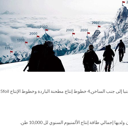
يوليو. 2017 – جهزت Haomei مع 1+4 خط المتداول جنبا إلى جنب الساخن,4 خطوط إنتاج مطحنة الباردة وخطوط الإنتاج 5foil