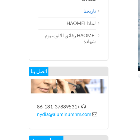
تاريخنا
لماذا HAOMEI
HAOMEI رقائق الالومنيوم
شهادة
اتصل بنا
+86-181-37889531

nydia@aluminumhm.com
