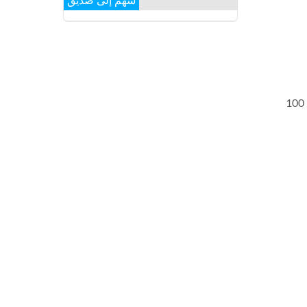
سهم إلى صديق
أبريل. 2008 – Haomei حصلت على أول عميل في الخارج من الولايات المتحدة الأمريكية. ونمت فريق شركة تصل إلى أكثر من 100