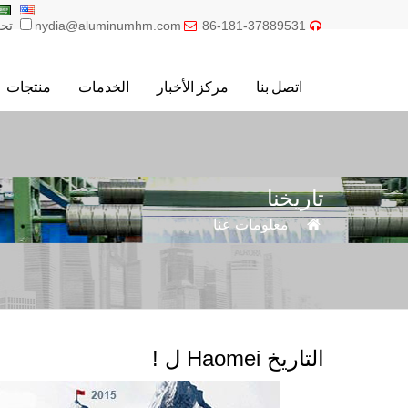
86-181-37889531
nydia@aluminumhm.com
تحر


اتصل بنا
مركز الأخبار
الخدمات
منتجات
تاريخنا

»
معلومات عنا
" تاريخنا
التاريخ Haomei ل !