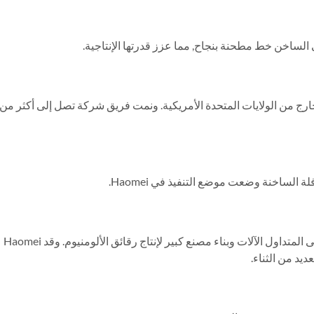
يناير. 2003 – Haomei اعتماد التكنولوجيا المتقدمة على المتداول الآلات وبناء مصنع كبير لإنتاج رقائق الألومنيوم. وقد Haomei
ديد من الثناء.