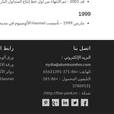
قد. 2001 – تم الانتهاء من أول خط إنتاج المتداول الباردة وضعت موضع التنفيذ.
1999
مارس. 1999 – تأسست Haomei الألومنيوم في مدينة تشنغتشو, مقاطعة خنان. فريق شركة ما يقرب من 30 العاملين.
اتصل بنا
رابط ا
البريد الإلكتروني：
ورق ألوم
nydia@aluminumhm.com
ورقة الال
الهاتف: +86-371-65621391
دوائر الأ
التليفون المحمول：+86-181-
Haomei الألومنيوم
37889531
شبكة：
http://flex-pack.cn/