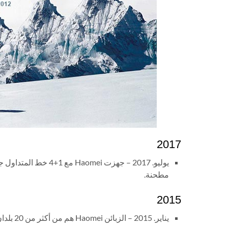
2017
مطحنة.
2015
يناير. 2015 – الزبائن Haomei هم من أكثر من 20 بلدان ولديها إجمالي طاقة إنتاج الألمنيوم السنوي لل 10,000 طن.