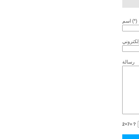
اسم (*)
رسالة
2+7=？