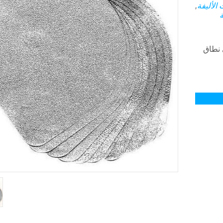
 الأليفة
,
ة
م على نطاق