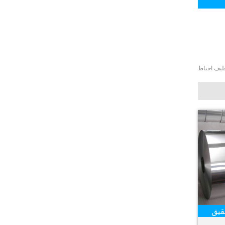
غليف احباط
قيق