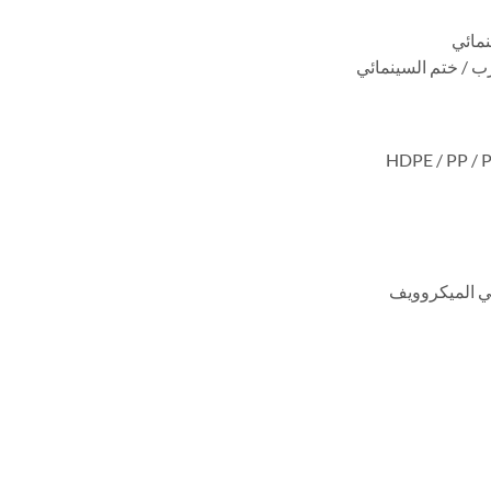
نمائي
رب / ختم السينمائي
ي الميكروويف