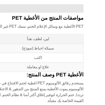
مواصفات المنتج من الأغطية PET
PET الأغطية مع وسائل الإعلام الختم, سمك PET غير 60 ميكرون, الأغطية والنقش من النقاط.
لين، لطف، هدأ
سبيكة احباط (نموذج)
اكتب
علاج او معاملة
الأغطية PET وصف المنتج:
يستخدم رقائق الألومنيوم PET اغط
الألومنيوم يموت الأغطية يمنع المنتج من التدهور & الاخت
ترددا, ختم الحرارة لتوفير إغلاق أكثر أمنا & نظام الختم.
ا
القيمة الخاصة بك معبأة.