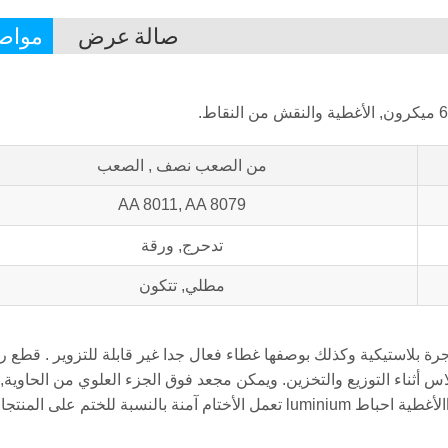
صالة عرض
مواص
من الصعب نصف , الصعب
AA 8011, AA 8079
تدحرج, ورقة
مطلي, تتكون
ية لختم الافتتاح في جرة بلاستيكية وكذلك بوصفها غطاء فعال جدا غير قابلة للتزوير . قطع 
لاس أثناء التوزيع والتخزين. ويمكن مجعد فوق الجزء العلوي من الحاوية, 
الأغطية احباط luminium تعمل الأختام آمنة بالنسبة للختم على المنت