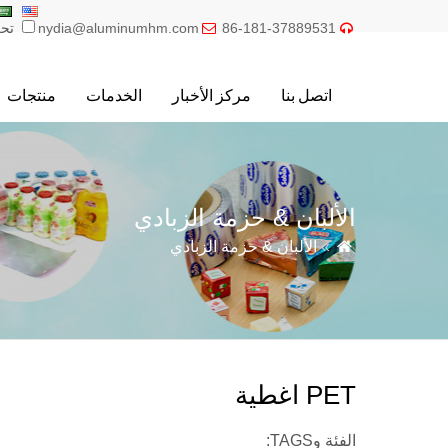
86-181-37889531
nydia@aluminumhm.com
تحر


اتصل بنا
مركز الأخبار
الخدمات
منتجات
الألبان & حزمة الزبادي

»
الألبان & حزمة الزبادي
PET اغطية
الفئة وTAGS: