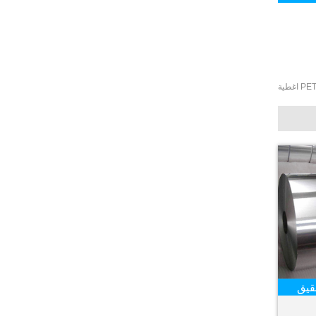
PE اغطية
قيق