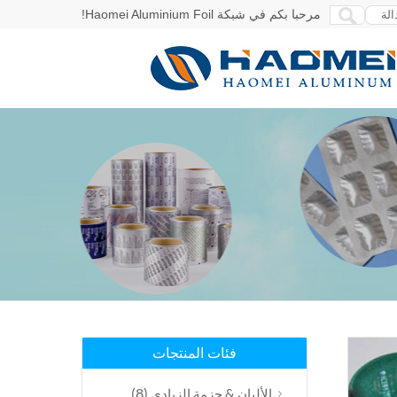
مرحبا بكم في شبكة Haomei Aluminium Foil!
فئات المنتجات
(8)
الألبان & حزمة الزبادي