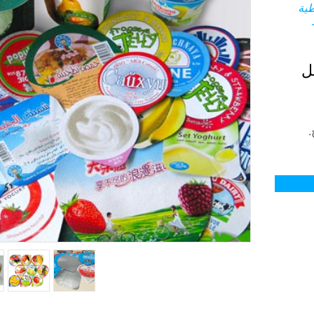
ية
ل
.