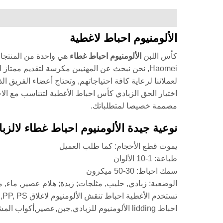
الألومنيوم احباط لاغطية
كأس اللبن
الألومنيوم احباط غطاء
هي واحدة من المنتجات 
Haomei, نحن نبحث عن المهنيين مكرسة لتقديم ممتا
لعملائنا لرعاية كافة احتياجاتهم, وتحتاج أعضاء الفريق ا
اختيار الحق الزبادي كأس احباط الأغطية لتتناسب مع ال
مصممة خصيصا لمتطلباتك.
نوعية جيدة الألومنيوم احباط غطاء لالزب
يموت قطع الأحجام: كما طلب العميل
طباعة: 1-10 الألوان
سمك احباط: 30-50 ميكرون
الوضعية: زبادي, حليب, مثلجات; زبدة; هلام عصير, ماء, مرب
تستخدم الأغطية احباط تنقش الألومنيوم لاغلاق PP, PS,الكؤوس.
احباط lidding الألومنيوم للزبادي,جبن,عصير,أكواب المشروبات