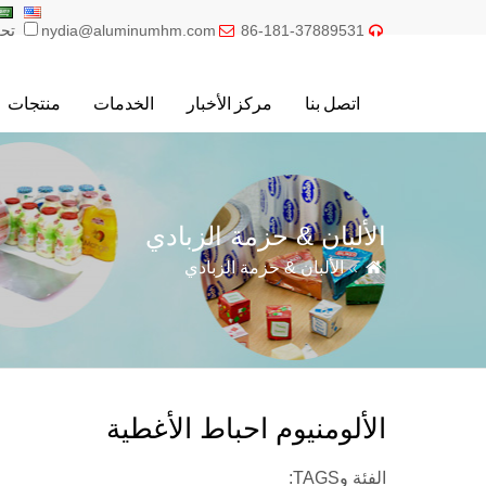
86-181-37889531
nydia@aluminumhm.com
تحر


اتصل بنا
مركز الأخبار
الخدمات
منتجات
الألبان & حزمة الزبادي

»
الألبان & حزمة الزبادي
الألومنيوم احباط الأغطية
الفئة وTAGS: