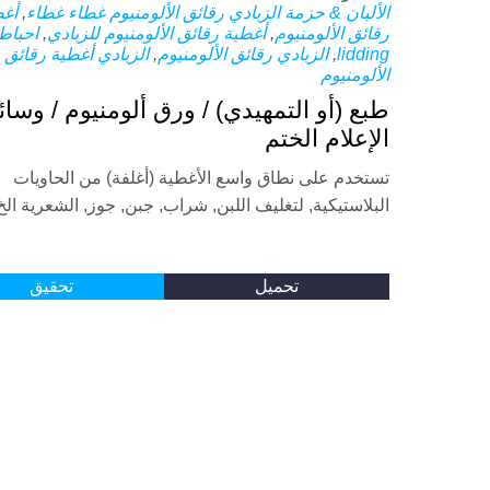
الألبان & حزمة الزبادي
رقائق الألومنيوم غطاء غطاء
,
أغط
رقائق الألومنيوم
,
أغطية رقائق الألومنيوم للزبادي
,
احباط
lidding
,
الزبادي رقائق الألومنيوم
,
الزبادي أغطية رقائق
الألومنيوم
طبع (أو التمهيدي) / ورق ألومنيوم / وسائ
الإعلام الختم
تستخدم على نطاق واسع الأغطية (أغلفة) من الحاويات
البلاستيكية, لتغليف اللبن, شراب, جبن, جوز, الشعرية الخ
تحميل
تحقيق