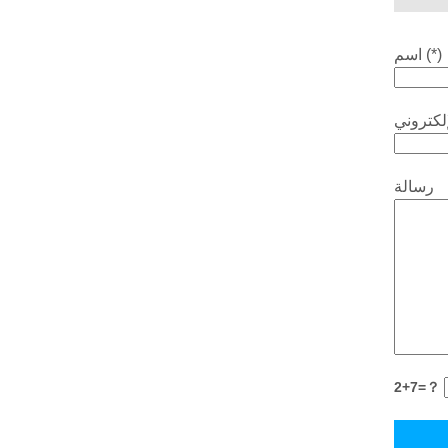
اسم (*)
رسالة
2+7=？