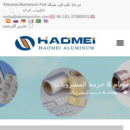
مرحبا بكم في شبكة Haomei Aluminium Foil!
nydia@aluminumhm.com
86-181-37889531


تحرير الترجمة
عام & حزمة المشروبات
»
طعام & حزمة المشروبات