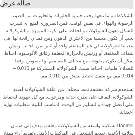
صالة عرض
شكلاطة و ما تبعها, يجب حماية الحلويات والحلويات من الضوء,
رطوبة والهواء. في نفس الوقت, فمن الضروري لمنع أي تسرب
شكل دهون الشوكولاته والحفاظ على نكهته المميزة. والشوكولاته
ب أن تكون محمية من الاختراق الدهون ومن فقدان رائحة لها. هي
بأة الشوكولاته في غير المغلفة, واحد أو اثنين من الجانب رنيش
اف المغلفة, أو ورنيش بالحرارة المغلفة رقائق الألومنيوم. احباط
كن أن تكون منقوشة مع مختلف التصاميم أو النصوص, وفقا
للعملاء’ طلبات. احباط سمك الشوكولاته المشتركة هو 0.010 –
 سمك احباط تنقش من 0.010 مم.
تخدم شركة مختلفة نمط مختلف من أغلفة الشوكولاتة لصنع
شوكولاته التفاف على نظرة جذابة ومرغوب. مع كل جهودنا للحفاظ
ى أفضل جودة والتسليم في الوقت المناسب لتلبية متطلبات نهاية
ضائنا.
Haomei تشكيلة واسعة من الشوكولاته مغلفة, تهدف إلى ضمان
امة الأغذية, تقديم التشغيل في الماكينات الأمثل وتقديم أداء ممتاز