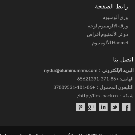
رابط الصفحة
ورق ألومنيوم
ورقة الالومنيوم لوحة
دوائر الألمنيوم أقراص
Haomei الألومنيوم
صل بنا
بريد الإلكتروني：
nydia@aluminumhm.com
ف: +86-371-65621391
ليفون المحمول：+86-181-37889531
كة：
http://flex-pack.cn/