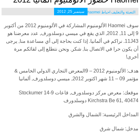
سبتمبر 25, 2012
التعبئة والتغليف احباط haomei
سوف Haomei الألومنيوم المشاركة في الألومنيوم 2012 من أكتوبر
9 إلى 11, 2012, الذي يقع في ميسي دوسلدورف, عدد معرضنا هو
11J43. نراكم في ألمانيا. إذا كنت بحاجة إلى أي مساعدة منا, يرجى
 يكون حرا في الاتصال بنا, شكر. ونحن نتطلع إلى لقائكم مرة
خرى!
هدف: الألومنيوم 2012 – 9المعرض التجاري الدولي الخامس &
– 11 شهر اكتوبر 2012, ميسي دوسلدورف, ألمانيا
موقعك: معرض مركز دوسلدورف, قاعات 9-14 Stockumer
Kirchstra Be 61, 404 دوسلدورف
لمداخل الرئيسية: الشمال والشرق
دخل: شمال شرق