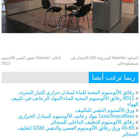
سابق:
Haomei المزروعة 100 الأشجار في
التالى:
Haomei حضور الصين للألمنيوم
نغيانغ فالى
2013
ربما ترغب أيضا
رقائق الألومنيوم المحبة للماء لمبادل حراري للتيار المتردد
8011 رقائق الألومنيوم المحبة للماء:المواد الزعانف في تكييف
هواء
ورق الألمنيوم الذهبي للتكييف
1xxx/3xxxx/8xxx مواد زعانف الألومنيوم للمبادل الحراري
رقائق الألومنيوم للتغليف الداخلي للسجائر
40-65 ورق رقائق الألومنيوم الفضي والذهبي GSM لتغليف
لسجائر