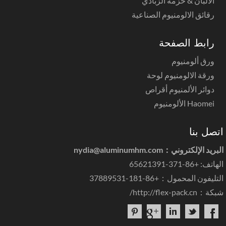
الألبان & حزمة الزبادي
رقائق الالومنيوم الصناعية
رابط الصفحة
ورق ألومنيوم
ورقة الالومنيوم لوحة
دوائر الألمنيوم أقراص
Haomei الألومنيوم
تصل بنا
بريد الإلكتروني：
nydia@aluminumhm.com
اتف: +86-371-65621391
تليفون المحمول：+86-181-37889531
بكة：
http://flex-pack.cn/