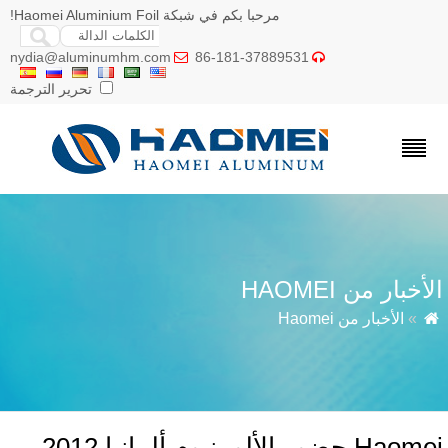
مرحبا بكم في شبكة Haomei Aluminium Foil!
nydia@aluminumhm.com
86-181-37889531


تحرير الترجمة
أخبار من HAOMEI
»
الأخبار من Haomei
Hao حضور الألومنيوم ألمانيا 2012