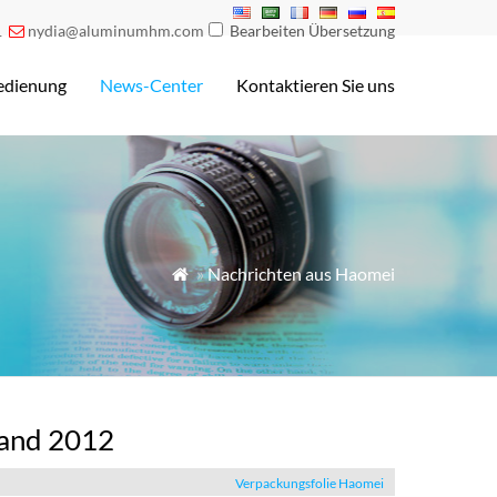
1
nydia@aluminumhm.com
Bearbeiten Übersetzung

edienung
News-Center
Kontaktieren Sie uns
»
Nachrichten aus Haomei

and 2012
Verpackungsfolie Haomei