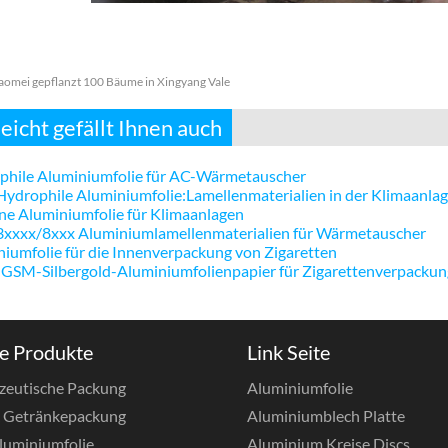
omei gepflanzt 100 Bäume in Xingyang Vale
leicht gefällt Ihnen auch
phile Aluminiumfolie für AC-Wärmetauscher
ydrophile Aluminiumfolie:Lamellenmaterialien in der Klimaanla
e Aluminiumfolie für Klimaanlagen
3xxxx/8xxx Aluminiumlamellenmaterialien für Wärmetauscher
iumfolie für die Innenverpackung von Zigaretten
 GSM-Silbergold-Aluminiumfolienpapier für Zigarettenverpacku
e Produkte
Link Seite
zeutische Packung
Aluminiumfolie
& Getränkepackung
Aluminiumblech Platte
luminiumfolie
Aluminium Kreise Discs