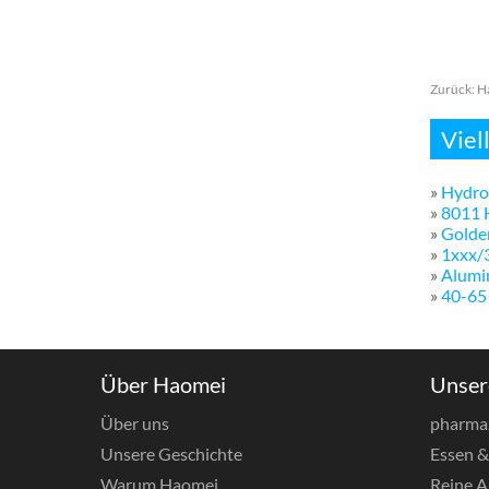
Zurück:
Ha
Viel
»
Hydro
»
8011 H
»
Golden
»
1xxx/
»
Alumin
»
40-65
Über Haomei
Unser
Über uns
pharma
Unsere Geschichte
Essen 
Warum Haomei
Reine A