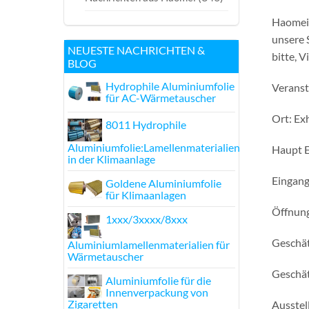
Haomei 
unsere 
NEUESTE NACHRICHTEN &
bitte, V
BLOG
Hydrophile Aluminiumfolie
Veranst
für AC-Wärmetauscher
Ort: Ex
8011 Hydrophile
Aluminiumfolie:Lamellenmaterialien
Haupt E
in der Klimaanlage
Eingang
Goldene Aluminiumfolie
für Klimaanlagen
Öffnung
1xxx/3xxxx/8xxx
Geschät
Aluminiumlamellenmaterialien für
Wärmetauscher
Geschät
Aluminiumfolie für die
Innenverpackung von
Zigaretten
Ausstel