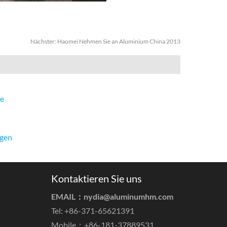
Nächster:
Haomei Nehmen Sie an Aluminium China 2013
ge
ngen
Kontaktieren Sie uns
EMAIL：
nydia@aluminumhm.com
Tel: +86-371-65621391
Mobile：+86-181-37889531