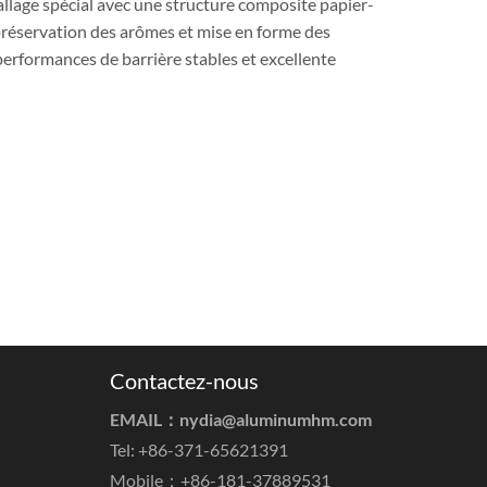
allage spécial avec une structure composite papier-
, préservation des arômes et mise en forme des
performances de barrière stables et excellente
Contactez-nous
EMAIL：
nydia@aluminumhm.com
Tel: +86-371-65621391
Mobile：+86-181-37889531