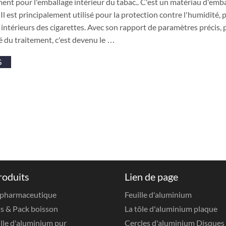
ent pour l'emballage intérieur du tabac.. C'est un matériau d'emb
Il est principalement utilisé pour la protection contre l'humidité
intérieurs des cigarettes. Avec son rapport de paramètres précis, 
é du traitement, c'est devenu le …
S
roduits
Lien de page
 pharmaceutique
Feuille d'aluminium
s & Pack boisson
La tôle d'aluminium plaque
ille d'aluminium pur
Cercles d'aluminium Disques