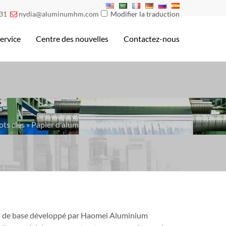
31
nydia@aluminumhm.com
Modifier la traduction

ervice
Centre des nouvelles
Contactez-nous
ts clés » Papier d'aluminium pour cigarettes 55 g/m²
ion de base développé par Haomei Aluminium