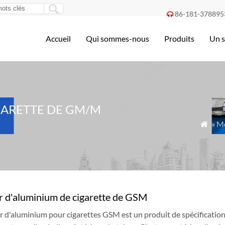
86-181-378895

Accueil
Qui sommes-nous
Produits
Un s
GARETTE DE GM/M
» Mo

r d'aluminium de cigarette de GSM
er d'aluminium pour cigarettes GSM est un produit de spécificat