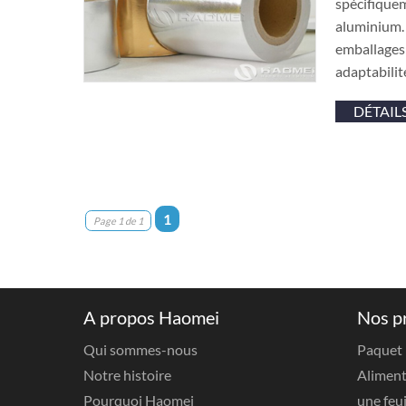
spécifiquem
aluminium. 
emballages 
adaptabilit
DÉTAIL
1
Page 1 de 1
A propos Haomei
Nos p
Qui sommes-nous
Paquet
Notre histoire
Aliment
Pourquoi Haomei
une feu