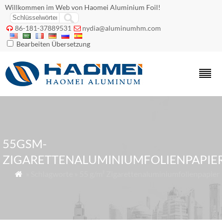
Willkommen im Web von Haomei Aluminium Foil!
86-181-37889531
nydia@aluminumhm.com


Bearbeiten Übersetzung
55GSM-
ZIGARETTENALUMINIUMFOLIENPAPIE
» Schlagworte » 55 g/m² Zigarettenaluminiumfolienpapier
