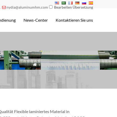
1
nydia@aluminumhm.com
Bearbeiten Übersetzung

edienung
News-Center
Kontaktieren Sie uns
»Tags» Beutelverpackungsfolie

alität Flexible laminiertes Material in