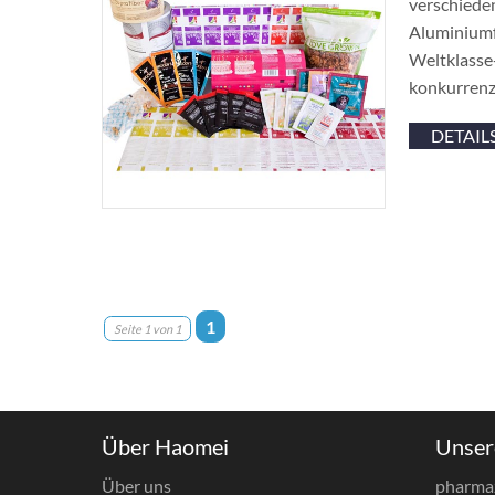
verschiede
Aluminiumfo
Weltklasse
konkurrenz
DETAIL
1
Seite 1 von 1
Über Haomei
Unser
Über uns
pharma