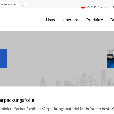
86-181-3788953

Haus
Über uns
Produkte
B
erpackungsfolie
miniert Sachet flexibles Verpackungsmaterial Mehrfarben beste Qu