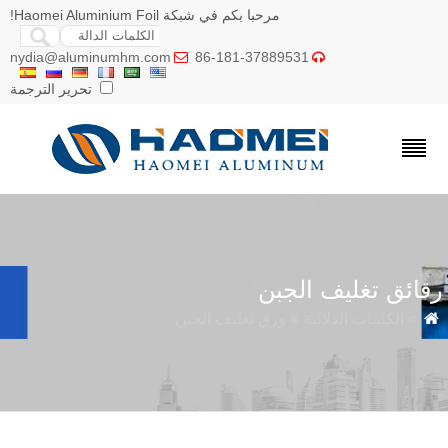
مرحبا بكم في شبكة Haomei Aluminium Foil!
nydia@aluminumhm.com
86-181-37889531


تحرير الترجمة
قائق تغليف الجبن
» الكلمات الدلالية » ورق تغليف الجبن