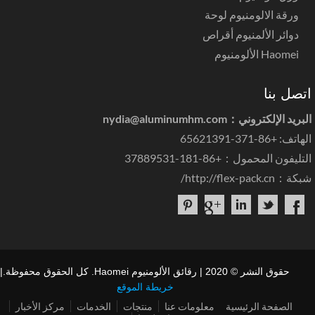
ورقة الالومنيوم لوحة
دوائر الألمنيوم أقراص
Haomei الألومنيوم
تصل بنا
بريد الإلكتروني：
nydia@aluminumhm.com
اتف: +86-371-65621391
تليفون المحمول：+86-181-37889531
بكة：
http://flex-pack.cn/
حقوق النشر © 2020 | رقائق الألومنيوم Haomei. كل الحقوق محفوظة.|
خريطة الموقع
الصفحة الرئيسية
معلومات عنا
منتجات
الخدمات
مركز الأخبار