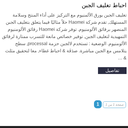
حباط تغليف الجبن
ليف الجبن بورق الألمنيوم مع التركيز على أداء المنتج وسلامة
المستهلك, تقدم شركة Haomei حلاً مثاليًا فيما يتعلق بتغليف الجبن
المنصهر برقائق الألومنيوم. توفر شركة Haomei رقائق الألومنيوم
لتمهيدية لتغليف الجبن, توفير خصائص مانعة للتسرب ممتازة لرقائق
الألومنيوم. الوضعية : تستخدم لالجبن حزمة processal, سطح
تلامس مع الجبن مباشرة. صدَفَة & احباط غطاء, معا لتحقيق مثلث
& 
تفاصيل
1
صفحة 1 من 1