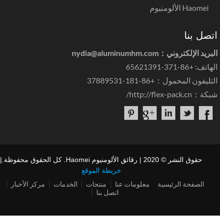
Haomei الألومنيوم
تصل بنا
بريد الإلكتروني：
nydia@aluminumhm.com
اتف: +86-371-65621391
تليفون المحمول：+86-181-37889531
بكة：
http://flex-pack.cn/
حقوق النشر © 2020 | رقائق الألومنيوم Haomei. كل الحقوق محفوظة.|
خريطة الموقع
الصفحة الرئيسية
معلومات عنا
منتجات
الخدمات
مركز الأخبار
اتصل بنا