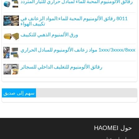
رقائق الألومنيوم المحبة للماء لمبادل حراري للتيار المتردد
8011 رقائق الألومنيوم المحبة للماء:المواد الزعانف في
تكييف الهواء
ورق الألمنيوم الذهبي للتكييف
1xxx/3xxxx/8xxx مواد زعانف الألومنيوم للمبادل الحراري
رقائق الألومنيوم للتغليف الداخلي للسجائر
سهم إلى صديق
حول HAOMEI
معلومات عنا