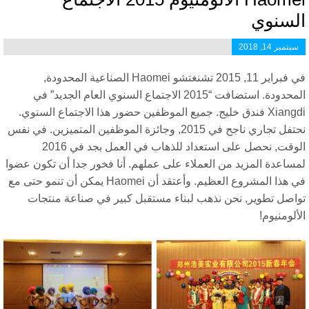
لسنوي
سبتمبر 14, 2018
في فبراير 11, 2015 تشنغتشو Haomei الصناعية المحدودة,
المحدودة. استضافت “2015 الاجتماع السنوي العام الجديد” في
Xiangdi فندق خليج. جميع الموظفين حضور هذا الاجتماع السنوي.
نحتفل تجاري ناجح في 2015, وجائزة الموظفين المتميزين. في نفس
الوقت, نحصل على استعداد للذهاب في العمل بجد في 2016
مساعدة المزيد من العملاء على عملهم. أنا فخور جدا أن تكون عضوا
في هذا المشروع العظيم. وأعتقد أن Haomei يمكن أن تنمو حتى مع
واصل تطوير, نحن نذهب لبناء مستقبل كبير في صناعة منتجات
ألومنيوم!