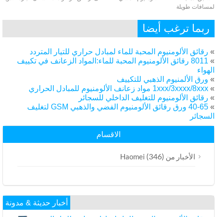
سافات طويلة
ربما ترغب أيضا
رقائق الألومنيوم المحبة للماء لمبادل حراري للتيار المتردد
8011 رقائق الألومنيوم المحبة للماء:المواد الزعانف في تكييف
هواء
ورق الألمنيوم الذهبي للتكييف
1xxx/3xxxx/8xxx مواد زعانف الألومنيوم للمبادل الحراري
رقائق الألومنيوم للتغليف الداخلي للسجائر
40-65 ورق رقائق الألومنيوم الفضي والذهبي GSM لتغليف
لسجائر
الاقسام
(346)
الأخبار من Haomei
أخبار حديثة & مدونة