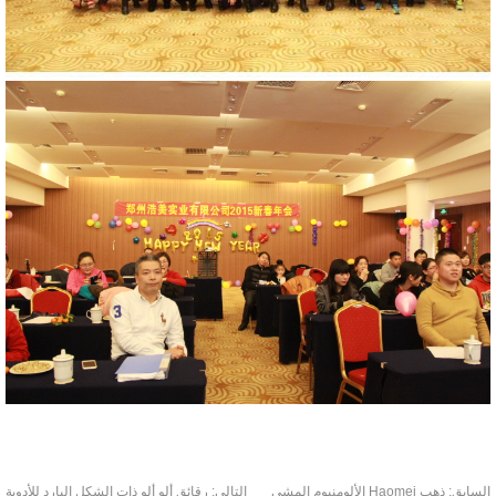
سابق:
ذهب Haomei الألومنيوم المشي
التالى:
رقائق ألو ألو ذات الشكل البارد للأدوية