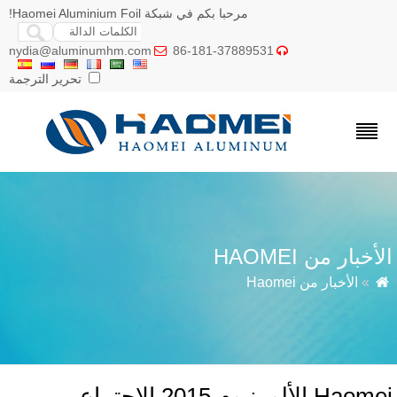
مرحبا بكم في شبكة Haomei Aluminium Foil!
nydia@aluminumhm.com
86-181-37889531


تحرير الترجمة
أخبار من HAOMEI
»
الأخبار من Haomei
Haomei الألومنيوم 2015 الاجتماع