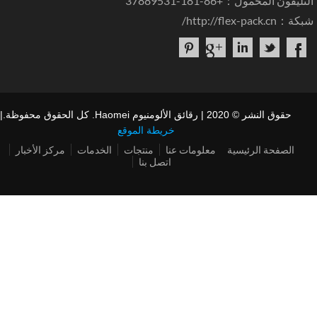
ليفون المحمول：+86-181-37889531
كة：
http://flex-pack.cn/
حقوق النشر © 2020 | رقائق الألومنيوم Haomei. كل الحقوق محفوظة.|
خريطة الموقع
الصفحة الرئيسية
معلومات عنا
منتجات
الخدمات
مركز الأخبار
اتصل بنا