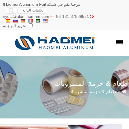
مرحبا بكم في شبكة Haomei Aluminium Foil!
nydia@aluminumhm.com
86-181-37889531


تحرير الترجمة
عام & حزمة المشروبات
»
طعام & حزمة المشروبات