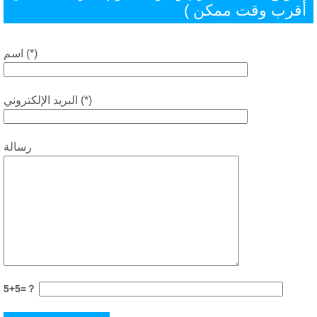
قرب وقت ممكن )
اسم (*)
البريد الإلكتروني (*)
رسالة
5+5=？