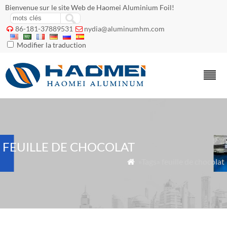
Bienvenue sur le site Web de Haomei Aluminium Foil!
86-181-37889531
nydia@aluminumhm.com


Modifier la traduction
FEUILLE DE CHOCOLAT
»Tags» feuille de chocolat
