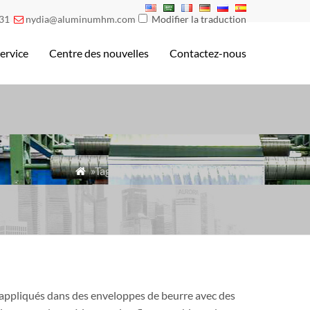
31
nydia@aluminumhm.com
Modifier la traduction

ervice
Centre des nouvelles
Contactez-nous
»Tags» feuille de chaîne de beurre

t appliqués dans des enveloppes de beurre avec des