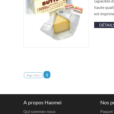
capacités d
haute quali
est imprimé
DÉTAIL
1
Page 1 de 1
A propos Haomei
Nos p
Qui sommes-nous
Paquet