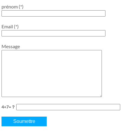
prénom (*)
Email (*)
Message
4+7=？