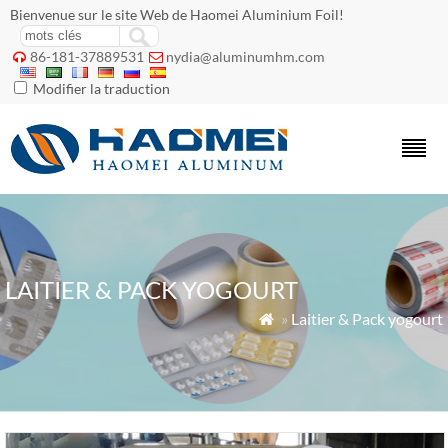
Bienvenue sur le site Web de Haomei Aluminium Foil!
86-181-37889531
nydia@aluminumhm.com


Modifier la traduction
LAITIER & PACK YOGOURT
»
Laitier & Pack yogourt
