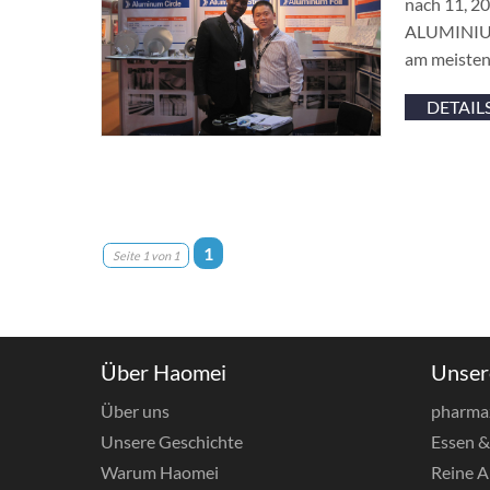
nach 11, 20
ALUMINIUM 
am meiste
DETAIL
1
Seite 1 von 1
Über Haomei
Unser
Über uns
pharma
Unsere Geschichte
Essen 
Warum Haomei
Reine A