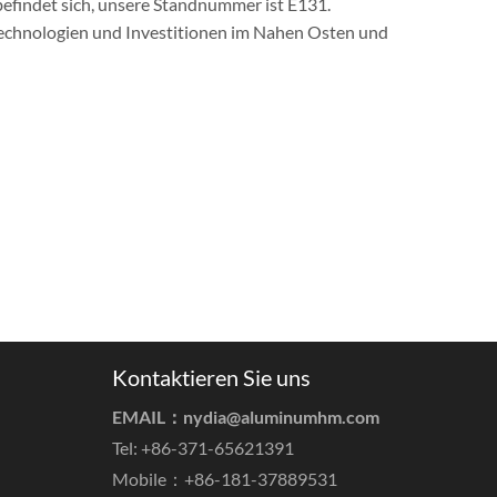
befindet sich, unsere Standnummer ist E131.
chnologien und Investitionen im Nahen Osten und
Kontaktieren Sie uns
EMAIL：
nydia@aluminumhm.com
Tel: +86-371-65621391
Mobile：+86-181-37889531