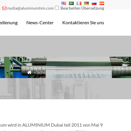
1
nydia@aluminumhm.com
Bearbeiten Übersetzung

edienung
News-Center
Kontaktieren Sie uns
» Schlagworte » Haomei Aluminium

nium wird in ALUMINIUM Dubai teil 2011 von Mai 9