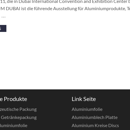
11, die in Dubai International Convention and Exhibition Center 
DUBAI ist die führende Ausstellung für Aluminiumprodukte, Te
n …
S
e Produkte
Link Seite
zeutische Packung
Aluminiumfolie
& Getränkepackung
Aluminiumblech Platte
luminiumfolie
Aluminium Kreise Discs